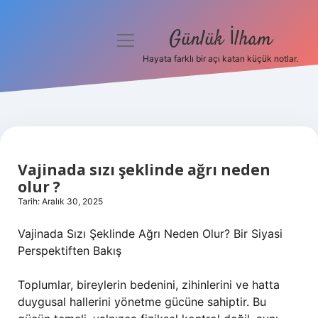
Günlük İlham
menüyü
aç
Hayata farklı bir açı katan küçük notlar.
Anasayfa
Gizlilik Politikası
Yasal Uyarı
Vajinada sızı şeklinde ağrı neden
Hakkımızda
olur ?
Tarih: Aralık 30, 2025
Vajinada Sızı Şeklinde Ağrı Neden Olur? Bir Siyasi
Perspektiften Bakış
Toplumlar, bireylerin bedenini, zihinlerini ve hatta
duygusal hallerini yönetme gücüne sahiptir. Bu