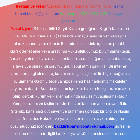
Reklam ve İletişim:
E-mail:
backlinkpaneli@gmail.com
Teams:
forumhizmeti@gmail.com
Whatsapp: 0262 606 0 726
Telegram:
@karabul
Yasal Uyarı:
Sitemiz, 5651 Sayılı Kanun gereğince Bilgi Teknolojileri
ve İletişim Kurumu (BTK) tarafından onaylanmış bir Yer Sağlayıcı
olarak hizmet vermektedir. Bu nedenle, sitedeki içerikleri proaktif
olarak denetleme veya araştırma yükümlülüğümüz bulunmamaktadır.
Ancak, üyelerimiz yazdıkları içeriklerin sorumluluğunu taşımakta olup,
siteye üye olarak bu sorumluluğu kabul etmiş sayılırlar. Bu internet
sitesi, herhangi bir marka, kurum veya şahıs şirketi ile hiçbir bağlantısı
bulunmamaktadır. Sitede yalnızca kendi hazırladığımız makaleler
paylaşılmaktadır. Burada yer alan içerikler haber niteliği taşımamakta
olup, gerçek kurum ve kişiler hakkında paylaşım yapılmamaktadır.
Gerçek kurum ve kişiler ile isim benzerlikleri tamamen tesadüfidir.
Sitemiz, kar amacı gütmeyen ve tamamen ücretsiz bir bilgi paylaşım
platformudur. Hukuka ve yasal düzenlemelere aykırı olduğunu
düşündüğünüz içerikleri,
backlinkpanelicomtr@gmail.com
adresine
bildirmeniz halinde, ilgili içerikler yasal süre içerisinde sitemizden