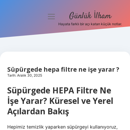
Günlük İlham
menüyü
aç
Hayata farklı bir açı katan küçük notlar.
Anasayfa
Gizlilik Politikası
Yasal Uyarı
Süpürgede hepa filtre ne işe yarar ?
Hakkımızda
Tarih: Aralık 30, 2025
Süpürgede HEPA Filtre Ne
İşe Yarar? Küresel ve Yerel
Açılardan Bakış
Hepimiz temizlik yaparken süpürgeyi kullanıyoruz,