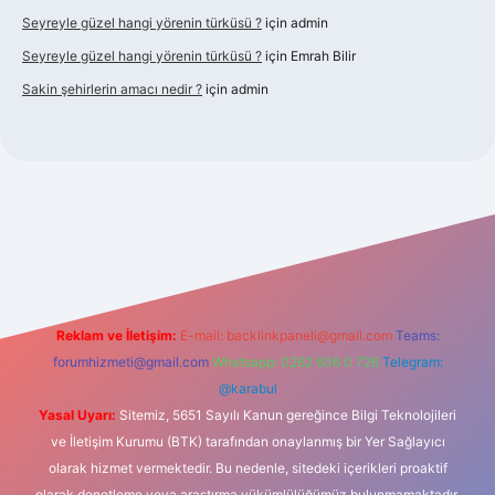
Seyreyle güzel hangi yörenin türküsü ?
için
admin
Seyreyle güzel hangi yörenin türküsü ?
için
Emrah Bilir
Sakin şehirlerin amacı nedir ?
için
admin
iriş
Reklam ve İletişim:
E-mail:
backlinkpaneli@gmail.com
Teams:
forumhizmeti@gmail.com
Whatsapp: 0262 606 0 726
Telegram:
@karabul
Yasal Uyarı:
Sitemiz, 5651 Sayılı Kanun gereğince Bilgi Teknolojileri
ve İletişim Kurumu (BTK) tarafından onaylanmış bir Yer Sağlayıcı
olarak hizmet vermektedir. Bu nedenle, sitedeki içerikleri proaktif
olarak denetleme veya araştırma yükümlülüğümüz bulunmamaktadır.