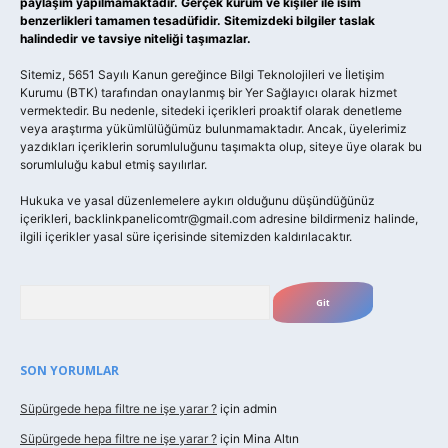
paylaşım yapılmamaktadır. Gerçek kurum ve kişiler ile isim
benzerlikleri tamamen tesadüfidir. Sitemizdeki bilgiler taslak
halindedir ve tavsiye niteliği taşımazlar.
Sitemiz, 5651 Sayılı Kanun gereğince Bilgi Teknolojileri ve İletişim
Kurumu (BTK) tarafından onaylanmış bir Yer Sağlayıcı olarak hizmet
vermektedir. Bu nedenle, sitedeki içerikleri proaktif olarak denetleme
veya araştırma yükümlülüğümüz bulunmamaktadır. Ancak, üyelerimiz
yazdıkları içeriklerin sorumluluğunu taşımakta olup, siteye üye olarak bu
sorumluluğu kabul etmiş sayılırlar.
Hukuka ve yasal düzenlemelere aykırı olduğunu düşündüğünüz
içerikleri,
backlinkpanelicomtr@gmail.com
adresine bildirmeniz halinde,
ilgili içerikler yasal süre içerisinde sitemizden kaldırılacaktır.
Arama
SON YORUMLAR
Süpürgede hepa filtre ne işe yarar ?
için
admin
Süpürgede hepa filtre ne işe yarar ?
için
Mina Altın