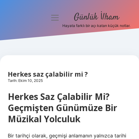
Günlük İlham
menüyü
aç
Hayata farklı bir açı katan küçük notlar.
Anasayfa
Gizlilik Politikası
Yasal Uyarı
Herkes saz çalabilir mi ?
Hakkımızda
Tarih: Ekim 10, 2025
Herkes Saz Çalabilir Mi?
Geçmişten Günümüze Bir
Müzikal Yolculuk
Bir tarihçi olarak, geçmişi anlamanın yalnızca tarihi