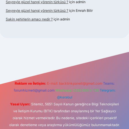
Seyreyle güzel hangi yörenin türküsü ?
için
admin
Seyreyle güzel hangi yörenin türküsü ?
için
Emrah Bilir
Sakin şehirlerin amacı nedir ?
için
admin
ilbet güncel giriş
Reklam ve İletişim:
E-mail:
backlinkpaneli@gmail.com
Teams:
forumhizmeti@gmail.com
Whatsapp: 0262 606 0 726
Telegram:
@karabul
Yasal Uyarı:
Sitemiz, 5651 Sayılı Kanun gereğince Bilgi Teknolojileri
ve İletişim Kurumu (BTK) tarafından onaylanmış bir Yer Sağlayıcı
olarak hizmet vermektedir. Bu nedenle, sitedeki içerikleri proaktif
olarak denetleme veya araştırma yükümlülüğümüz bulunmamaktadır.