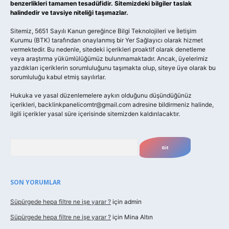
benzerlikleri tamamen tesadüfidir. Sitemizdeki bilgiler taslak
halindedir ve tavsiye niteliği taşımazlar.
Sitemiz, 5651 Sayılı Kanun gereğince Bilgi Teknolojileri ve İletişim
Kurumu (BTK) tarafından onaylanmış bir Yer Sağlayıcı olarak hizmet
vermektedir. Bu nedenle, sitedeki içerikleri proaktif olarak denetleme
veya araştırma yükümlülüğümüz bulunmamaktadır. Ancak, üyelerimiz
yazdıkları içeriklerin sorumluluğunu taşımakta olup, siteye üye olarak bu
sorumluluğu kabul etmiş sayılırlar.
Hukuka ve yasal düzenlemelere aykırı olduğunu düşündüğünüz
içerikleri,
backlinkpanelicomtr@gmail.com
adresine bildirmeniz halinde,
ilgili içerikler yasal süre içerisinde sitemizden kaldırılacaktır.
Arama
SON YORUMLAR
Süpürgede hepa filtre ne işe yarar ?
için
admin
Süpürgede hepa filtre ne işe yarar ?
için
Mina Altın