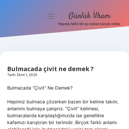
Günlük İlham
menüyü
aç
Hayata farklı bir açı katan küçük notlar.
Anasayfa
Gizlilik Politikası
Yasal Uyarı
Bulmacada çivit ne demek ?
Hakkımızda
Tarih: Ekim 1, 2025
Bulmacada “Çivit” Ne Demek?
Hepimiz bulmaca çözerken bazen bir kelime takılır,
anlamını bulmaya çalışırız. “Çivit” kelimesi,
bulmacalarda karşılaştığımızda ise genellikle
kafamızı karıştıran bir terimdir. Birçok farklı anlamı