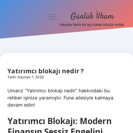
Günlük İlham
menüyü
aç
Hayata farklı bir açı katan küçük notlar.
Anasayfa
Gizlilik Politikası
Yasal Uyarı
Yatırımcı blokajı nedir ?
Hakkımızda
Tarih: Haziran 7, 2026
Umarız “Yatırımcı blokajı nedir” hakkındaki bu
rehber işinize yaramıştır. Fune ailesiyle kalmaya
devam edin!
Yatırımcı Blokajı: Modern
Finansın Sessiz Engelini