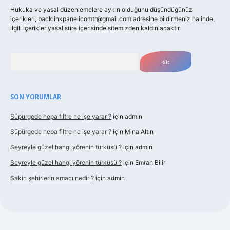
Hukuka ve yasal düzenlemelere aykırı olduğunu düşündüğünüz
içerikleri,
backlinkpanelicomtr@gmail.com
adresine bildirmeniz halinde,
ilgili içerikler yasal süre içerisinde sitemizden kaldırılacaktır.
Arama
SON YORUMLAR
Süpürgede hepa filtre ne işe yarar ?
için
admin
Süpürgede hepa filtre ne işe yarar ?
için
Mina Altın
Seyreyle güzel hangi yörenin türküsü ?
için
admin
Seyreyle güzel hangi yörenin türküsü ?
için
Emrah Bilir
Sakin şehirlerin amacı nedir ?
için
admin