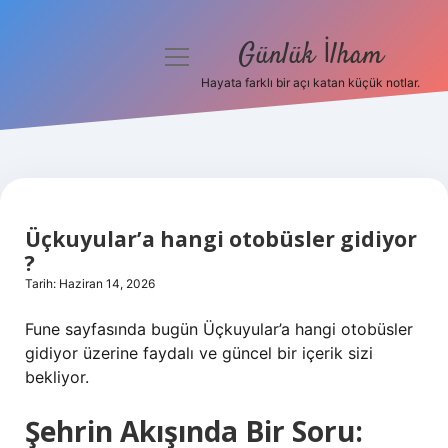
Günlük İlham
menüyü
aç
Hayata farklı bir açı katan küçük notlar.
Anasayfa
Gizlilik Politikası
Yasal Uyarı
Üçkuyular’a hangi otobüsler gidiyor
Hakkımızda
?
Tarih: Haziran 14, 2026
Fune sayfasında bugün Üçkuyular’a hangi otobüsler
gidiyor üzerine faydalı ve güncel bir içerik sizi
bekliyor.
Şehrin Akışında Bir Soru: