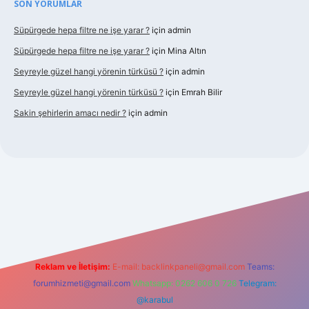
SON YORUMLAR
Süpürgede hepa filtre ne işe yarar ?
için
admin
Süpürgede hepa filtre ne işe yarar ?
için
Mina Altın
Seyreyle güzel hangi yörenin türküsü ?
için
admin
Seyreyle güzel hangi yörenin türküsü ?
için
Emrah Bilir
Sakin şehirlerin amacı nedir ?
için
admin
ş
Reklam ve İletişim:
E-mail:
backlinkpaneli@gmail.com
Teams:
forumhizmeti@gmail.com
Whatsapp: 0262 606 0 726
Telegram:
@karabul