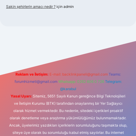
Sakin şehirlerin amacı nedir ?
için
admin
bet güncel giriş
Reklam ve İletişim:
E-mail:
backlinkpaneli@gmail.com
Teams:
forumhizmeti@gmail.com
Whatsapp: 0262 606 0 726
Telegram:
@karabul
Yasal Uyarı:
Sitemiz, 5651 Sayılı Kanun gereğince Bilgi Teknolojileri
ve İletişim Kurumu (BTK) tarafından onaylanmış bir Yer Sağlayıcı
olarak hizmet vermektedir. Bu nedenle, sitedeki içerikleri proaktif
olarak denetleme veya araştırma yükümlülüğümüz bulunmamaktadır.
Ancak, üyelerimiz yazdıkları içeriklerin sorumluluğunu taşımakta olup,
siteye üye olarak bu sorumluluğu kabul etmiş sayılırlar. Bu internet