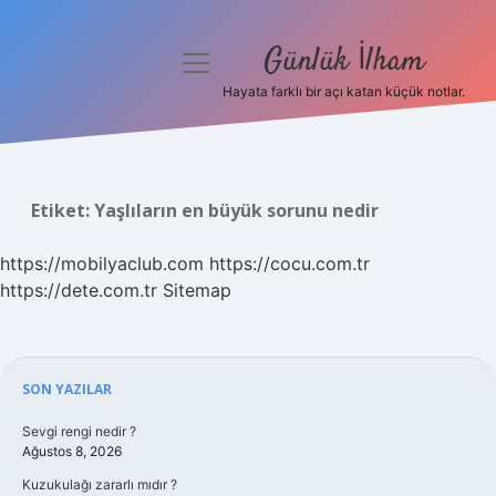
Günlük İlham
menüyü
aç
Hayata farklı bir açı katan küçük notlar.
Anasayfa
Gizlilik Politikası
Etiket:
Yaşlıların en büyük sorunu nedir
Yasal Uyarı
https://mobilyaclub.com
https://cocu.com.tr
Hakkımızda
https://dete.com.tr
Sitemap
Sidebar
SON YAZILAR
Sevgi rengi nedir ?
Ağustos 8, 2026
Kuzukulağı zararlı mıdır ?