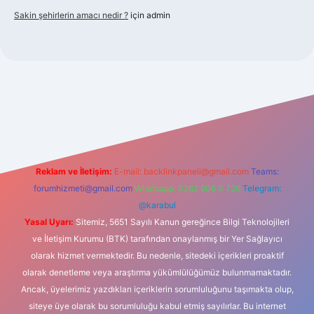
Sakin şehirlerin amacı nedir ?
için
admin
bet güncel giriş
Reklam ve İletişim:
E-mail:
backlinkpaneli@gmail.com
Teams:
forumhizmeti@gmail.com
Whatsapp: 0262 606 0 726
Telegram:
@karabul
Yasal Uyarı:
Sitemiz, 5651 Sayılı Kanun gereğince Bilgi Teknolojileri
ve İletişim Kurumu (BTK) tarafından onaylanmış bir Yer Sağlayıcı
olarak hizmet vermektedir. Bu nedenle, sitedeki içerikleri proaktif
olarak denetleme veya araştırma yükümlülüğümüz bulunmamaktadır.
Ancak, üyelerimiz yazdıkları içeriklerin sorumluluğunu taşımakta olup,
siteye üye olarak bu sorumluluğu kabul etmiş sayılırlar. Bu internet