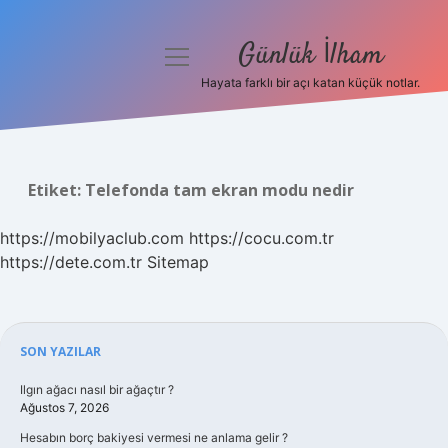
Günlük İlham
menüyü
aç
Hayata farklı bir açı katan küçük notlar.
Anasayfa
Gizlilik Politikası
Etiket:
Telefonda tam ekran modu nedir
Yasal Uyarı
https://mobilyaclub.com
https://cocu.com.tr
Hakkımızda
https://dete.com.tr
Sitemap
Sidebar
SON YAZILAR
Ilgın ağacı nasıl bir ağaçtır ?
Ağustos 7, 2026
Hesabın borç bakiyesi vermesi ne anlama gelir ?