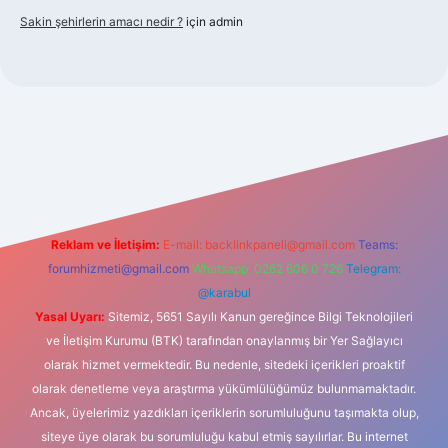
Sakin şehirlerin amacı nedir ?
için
admin
bet güncel giriş
Reklam ve İletişim:
E-mail:
backlinkpaneli@gmail.com
Teams:
forumhizmeti@gmail.com
Whatsapp: 0262 606 0 726
Telegram:
@karabul
Yasal Uyarı:
Sitemiz, 5651 Sayılı Kanun gereğince Bilgi Teknolojileri
ve İletişim Kurumu (BTK) tarafından onaylanmış bir Yer Sağlayıcı
olarak hizmet vermektedir. Bu nedenle, sitedeki içerikleri proaktif
olarak denetleme veya araştırma yükümlülüğümüz bulunmamaktadır.
Ancak, üyelerimiz yazdıkları içeriklerin sorumluluğunu taşımakta olup,
siteye üye olarak bu sorumluluğu kabul etmiş sayılırlar. Bu internet