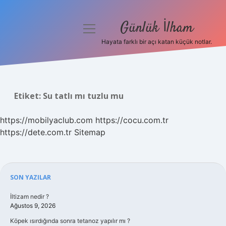
Günlük İlham
menüyü
aç
Hayata farklı bir açı katan küçük notlar.
Anasayfa
Gizlilik Politikası
Etiket:
Su tatlı mı tuzlu mu
Yasal Uyarı
https://mobilyaclub.com
https://cocu.com.tr
Hakkımızda
https://dete.com.tr
Sitemap
Sidebar
SON YAZILAR
İltizam nedir ?
Ağustos 9, 2026
Köpek ısırdığında sonra tetanoz yapılır mı ?