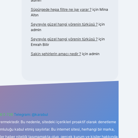
admin
Süpürgede hepa filtre ne işe yarar ?
için
Mina
Altın
Seyreyle güzel hangi yörenin türküsü ?
için
admin
Seyreyle güzel hangi yörenin türküsü ?
için
Emrah Bilir
Sakin şehirlerin amacı nedir ?
için
admin
6 0 726
Telegram: @karabul
ermektedir. Bu nedenle, sitedeki içerikleri proaktif olarak denetleme
uğu kabul etmiş sayılırlar. Bu internet sitesi, herhangi bir marka,
kler haber niteliği taşımamakta olup, gerçek kurum ve kişiler hakkında