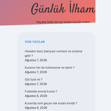
Günlük İlham
Hayata farklı bir açı katan küçük notlar.
ilbet güncel 
Sidebar
SON YAZILAR
Hesabın borç bakiyesi vermesi ne anlama
gelir ?
Ağustos 7, 2026
Kuranın her bir kelimesine ne denir ?
Ağustos 7, 2026
Göl özel mi ?
Ağustos 7, 2026
Futbolda averaj kuralı ?
Ağustos 6, 2026
Kuran’da ismi geçen tek kadın kimdir ?
Ağustos 6, 2026