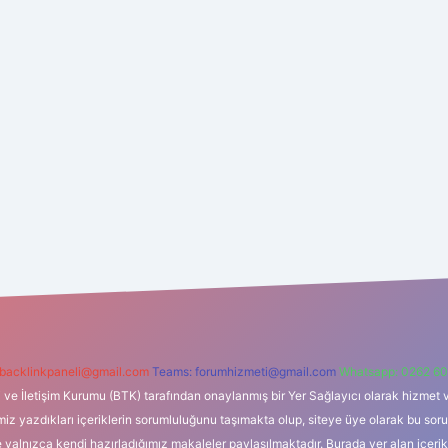
backlinkpaneli@gmail.com
Teams:
forumhizmeti@gmail.com
Whatsapp: 0262 60
i ve İletişim Kurumu (BTK) tarafından onaylanmış bir Yer Sağlayıcı olarak hizmet v
azdıkları içeriklerin sorumluluğunu taşımakta olup, siteye üye olarak bu sorumlul
e yalnızca kendi hazırladığımız makaleler paylaşılmaktadır. Burada yer alan içeri