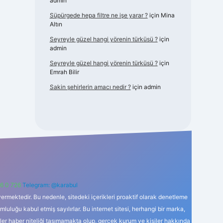
admin
Süpürgede hepa filtre ne işe yarar ?
için
Mina
Altın
Seyreyle güzel hangi yörenin türküsü ?
için
admin
Seyreyle güzel hangi yörenin türküsü ?
için
Emrah Bilir
Sakin şehirlerin amacı nedir ?
için
admin
6 0 726
Telegram: @karabul
ermektedir. Bu nedenle, sitedeki içerikleri proaktif olarak denetleme
uğu kabul etmiş sayılırlar. Bu internet sitesi, herhangi bir marka,
kler haber niteliği taşımamakta olup, gerçek kurum ve kişiler hakkında