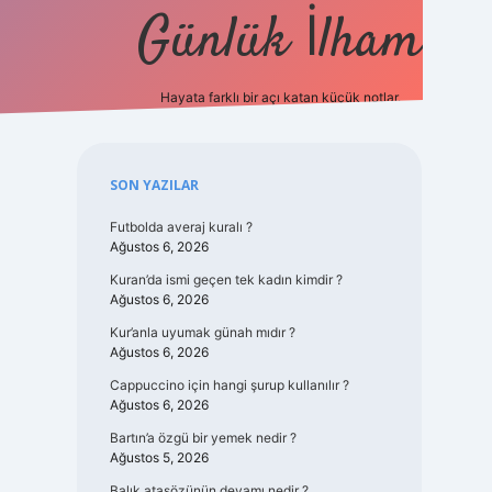
Günlük İlham
Hayata farklı bir açı katan küçük notlar.
ilbet güncel 
Sidebar
SON YAZILAR
Futbolda averaj kuralı ?
Ağustos 6, 2026
Kuran’da ismi geçen tek kadın kimdir ?
Ağustos 6, 2026
Kur’anla uyumak günah mıdır ?
Ağustos 6, 2026
Cappuccino için hangi şurup kullanılır ?
Ağustos 6, 2026
Bartın’a özgü bir yemek nedir ?
Ağustos 5, 2026
Balık atasözünün devamı nedir ?