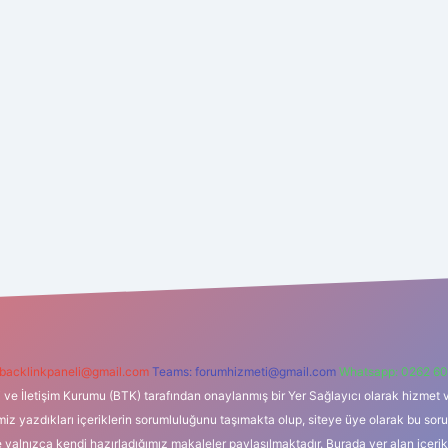
backlinkpaneli@gmail.com
Teams:
forumhizmeti@gmail.com
Whatsapp: 0262 60
i ve İletişim Kurumu (BTK) tarafından onaylanmış bir Yer Sağlayıcı olarak hizmet v
azdıkları içeriklerin sorumluluğunu taşımakta olup, siteye üye olarak bu sorumlul
e yalnızca kendi hazırladığımız makaleler paylaşılmaktadır. Burada yer alan içeri