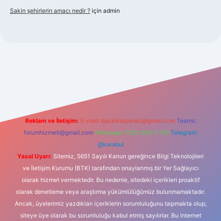
Sakin şehirlerin amacı nedir ?
için
admin
bet güncel giriş
Reklam ve İletişim:
E-mail:
backlinkpaneli@gmail.com
Teams:
forumhizmeti@gmail.com
Whatsapp: 0262 606 0 726
Telegram:
@karabul
Yasal Uyarı:
Sitemiz, 5651 Sayılı Kanun gereğince Bilgi Teknolojileri
ve İletişim Kurumu (BTK) tarafından onaylanmış bir Yer Sağlayıcı
olarak hizmet vermektedir. Bu nedenle, sitedeki içerikleri proaktif
olarak denetleme veya araştırma yükümlülüğümüz bulunmamaktadır.
Ancak, üyelerimiz yazdıkları içeriklerin sorumluluğunu taşımakta olup,
siteye üye olarak bu sorumluluğu kabul etmiş sayılırlar. Bu internet