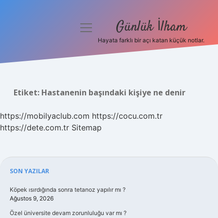
Günlük İlham
menüyü
aç
Hayata farklı bir açı katan küçük notlar.
Anasayfa
Gizlilik Politikası
Etiket:
Hastanenin başındaki kişiye ne denir
Yasal Uyarı
https://mobilyaclub.com
https://cocu.com.tr
Hakkımızda
https://dete.com.tr
Sitemap
Sidebar
SON YAZILAR
Köpek ısırdığında sonra tetanoz yapılır mı ?
Ağustos 9, 2026
Özel üniversite devam zorunluluğu var mı ?