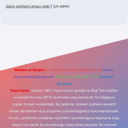
Sakin şehirlerin amacı nedir ?
için
admin
bet güncel giriş
Reklam ve İletişim:
E-mail:
backlinkpaneli@gmail.com
Teams:
forumhizmeti@gmail.com
Whatsapp: 0262 606 0 726
Telegram:
@karabul
Yasal Uyarı:
Sitemiz, 5651 Sayılı Kanun gereğince Bilgi Teknolojileri
ve İletişim Kurumu (BTK) tarafından onaylanmış bir Yer Sağlayıcı
olarak hizmet vermektedir. Bu nedenle, sitedeki içerikleri proaktif
olarak denetleme veya araştırma yükümlülüğümüz bulunmamaktadır.
Ancak, üyelerimiz yazdıkları içeriklerin sorumluluğunu taşımakta olup,
siteye üye olarak bu sorumluluğu kabul etmiş sayılırlar. Bu internet