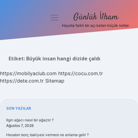
Günlük İlham
menüyü
aç
Hayata farklı bir açı katan küçük notlar.
Anasayfa
Gizlilik Politikası
Etiket:
Büyük insan hangi dizide çaldı
Yasal Uyarı
https://mobilyaclub.com
https://cocu.com.tr
Hakkımızda
https://dete.com.tr
Sitemap
Sidebar
SON YAZILAR
Ilgın ağacı nasıl bir ağaçtır ?
Ağustos 7, 2026
Hesabın borç bakiyesi vermesi ne anlama gelir ?