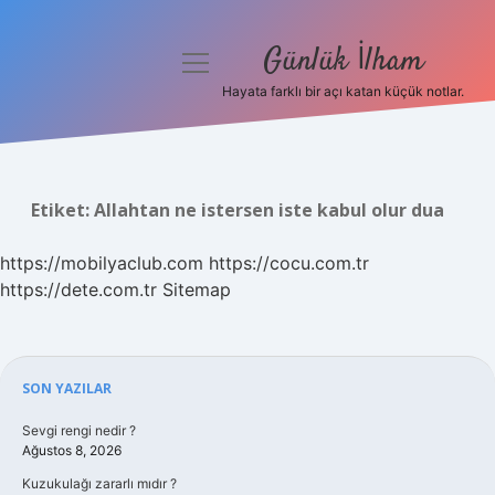
Günlük İlham
menüyü
aç
Hayata farklı bir açı katan küçük notlar.
Anasayfa
Gizlilik Politikası
Etiket:
Allahtan ne istersen iste kabul olur dua
Yasal Uyarı
https://mobilyaclub.com
https://cocu.com.tr
Hakkımızda
https://dete.com.tr
Sitemap
Sidebar
SON YAZILAR
Sevgi rengi nedir ?
Ağustos 8, 2026
Kuzukulağı zararlı mıdır ?