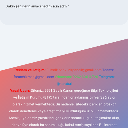
Sakin şehirlerin amacı nedir ?
için
admin
bet güncel giriş
Reklam ve İletişim:
E-mail:
backlinkpaneli@gmail.com
Teams:
forumhizmeti@gmail.com
Whatsapp: 0262 606 0 726
Telegram:
@karabul
Yasal Uyarı:
Sitemiz, 5651 Sayılı Kanun gereğince Bilgi Teknolojileri
ve İletişim Kurumu (BTK) tarafından onaylanmış bir Yer Sağlayıcı
olarak hizmet vermektedir. Bu nedenle, sitedeki içerikleri proaktif
olarak denetleme veya araştırma yükümlülüğümüz bulunmamaktadır.
Ancak, üyelerimiz yazdıkları içeriklerin sorumluluğunu taşımakta olup,
siteye üye olarak bu sorumluluğu kabul etmiş sayılırlar. Bu internet