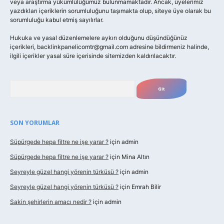
veya araştırma yükümlülüğümüz bulunmamaktadır. Ancak, üyelerimiz
yazdıkları içeriklerin sorumluluğunu taşımakta olup, siteye üye olarak bu
sorumluluğu kabul etmiş sayılırlar.
Hukuka ve yasal düzenlemelere aykırı olduğunu düşündüğünüz
içerikleri,
backlinkpanelicomtr@gmail.com
adresine bildirmeniz halinde,
ilgili içerikler yasal süre içerisinde sitemizden kaldırılacaktır.
Arama
SON YORUMLAR
Süpürgede hepa filtre ne işe yarar ?
için
admin
Süpürgede hepa filtre ne işe yarar ?
için
Mina Altın
Seyreyle güzel hangi yörenin türküsü ?
için
admin
Seyreyle güzel hangi yörenin türküsü ?
için
Emrah Bilir
Sakin şehirlerin amacı nedir ?
için
admin