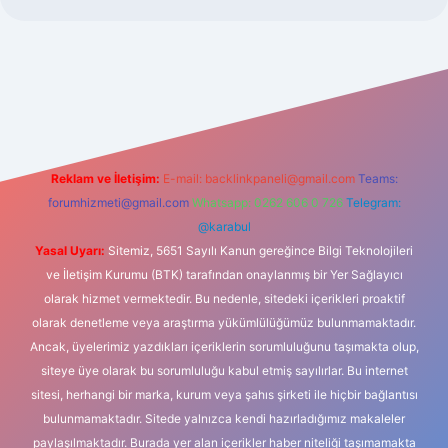
giriş
Reklam ve İletişim:
E-mail:
backlinkpaneli@gmail.com
Teams:
forumhizmeti@gmail.com
Whatsapp: 0262 606 0 726
Telegram:
@karabul
Yasal Uyarı:
Sitemiz, 5651 Sayılı Kanun gereğince Bilgi Teknolojileri
ve İletişim Kurumu (BTK) tarafından onaylanmış bir Yer Sağlayıcı
olarak hizmet vermektedir. Bu nedenle, sitedeki içerikleri proaktif
olarak denetleme veya araştırma yükümlülüğümüz bulunmamaktadır.
Ancak, üyelerimiz yazdıkları içeriklerin sorumluluğunu taşımakta olup,
siteye üye olarak bu sorumluluğu kabul etmiş sayılırlar. Bu internet
sitesi, herhangi bir marka, kurum veya şahıs şirketi ile hiçbir bağlantısı
bulunmamaktadır. Sitede yalnızca kendi hazırladığımız makaleler
paylaşılmaktadır. Burada yer alan içerikler haber niteliği taşımamakta