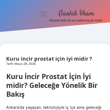
Günlük İlham
menüyü
aç
Hayata farklı bir açı katan küçük notlar.
Anasayfa
Gizlilik Politikası
Yasal Uyarı
Kuru incir prostat için iyi midir ?
Hakkımızda
Tarih: Mayıs 26, 2026
Kuru İncir Prostat İçin İyi
midir? Geleceğe Yönelik Bir
Bakış
Ankara’da yaşayan, teknolojiyle iç içe ama geleceği