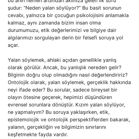
bu anın hemen ardından aklınıza gelen ilk soru
şudur: “Neden yalan söylüyor?” Bu basit sorunun
cevabı, yalnızca bir çocuğun psikolojisini anlamakla
kalmaz, aynı zamanda bizim insan olma
durumumuzu, etik değerlerimizi ve bilgiye dair
algılarımızı sorgulayan derin bir felsefi soruya yol
açar.
Yalan söylemek, ahlaki açıdan genellikle yanlış
olarak görülür. Ancak, bu yanlışlık nereden gelir?
Bilginin doğru olup olmadığını nasıl değerlendiririz?
Ontolojik olarak, yalan söylemek, gerçeklik hakkında
neyi ifade eder? Bu sorular, sadece bireysel bir
olayın ötesine geçerek, hepimizi düşündüren
evrensel sorunlara dönüştür. Kızım yalan söylüyor,
ne yapmalıyım? Bu soruya yaklaşırken, etik,
epistemolojik ve ontolojik perspektiflerden bakarak,
yalanın, gerçekliğin ve bilgimizin sınırlarını
keşfetmekte fayda vardır.