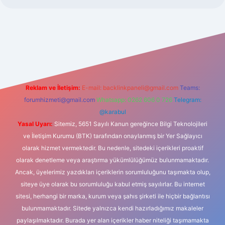
riş
Reklam ve İletişim:
E-mail:
backlinkpaneli@gmail.com
Teams:
forumhizmeti@gmail.com
Whatsapp: 0262 606 0 726
Telegram:
@karabul
Yasal Uyarı:
Sitemiz, 5651 Sayılı Kanun gereğince Bilgi Teknolojileri
ve İletişim Kurumu (BTK) tarafından onaylanmış bir Yer Sağlayıcı
olarak hizmet vermektedir. Bu nedenle, sitedeki içerikleri proaktif
olarak denetleme veya araştırma yükümlülüğümüz bulunmamaktadır.
Ancak, üyelerimiz yazdıkları içeriklerin sorumluluğunu taşımakta olup,
siteye üye olarak bu sorumluluğu kabul etmiş sayılırlar. Bu internet
sitesi, herhangi bir marka, kurum veya şahıs şirketi ile hiçbir bağlantısı
bulunmamaktadır. Sitede yalnızca kendi hazırladığımız makaleler
paylaşılmaktadır. Burada yer alan içerikler haber niteliği taşımamakta