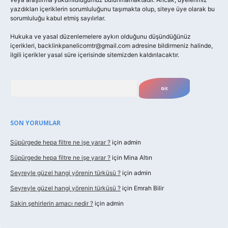
yazdıkları içeriklerin sorumluluğunu taşımakta olup, siteye üye olarak bu
sorumluluğu kabul etmiş sayılırlar.
Hukuka ve yasal düzenlemelere aykırı olduğunu düşündüğünüz
içerikleri,
backlinkpanelicomtr@gmail.com
adresine bildirmeniz halinde,
ilgili içerikler yasal süre içerisinde sitemizden kaldırılacaktır.
Arama
SON YORUMLAR
Süpürgede hepa filtre ne işe yarar ?
için
admin
Süpürgede hepa filtre ne işe yarar ?
için
Mina Altın
Seyreyle güzel hangi yörenin türküsü ?
için
admin
Seyreyle güzel hangi yörenin türküsü ?
için
Emrah Bilir
Sakin şehirlerin amacı nedir ?
için
admin