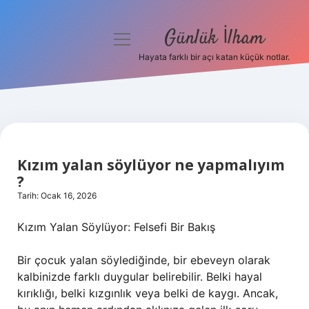
Günlük İlham
menüyü
aç
Hayata farklı bir açı katan küçük notlar.
Anasayfa
Gizlilik Politikası
Yasal Uyarı
Kızım yalan söylüyor ne yapmalıyım
Hakkımızda
?
Tarih: Ocak 16, 2026
Kızım Yalan Söylüyor: Felsefi Bir Bakış
Bir çocuk yalan söylediğinde, bir ebeveyn olarak
kalbinizde farklı duygular belirebilir. Belki hayal
kırıklığı, belki kızgınlık veya belki de kaygı. Ancak,