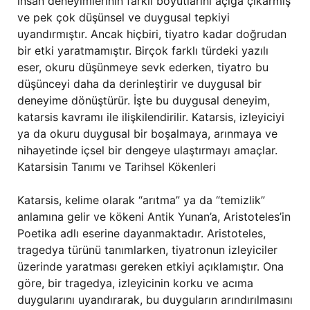
insan deneyimlerinin farklı boyutlarını açığa çıkarmış
ve pek çok düşünsel ve duygusal tepkiyi
uyandırmıştır. Ancak hiçbiri, tiyatro kadar doğrudan
bir etki yaratmamıştır. Birçok farklı türdeki yazılı
eser, okuru düşünmeye sevk ederken, tiyatro bu
düşünceyi daha da derinleştirir ve duygusal bir
deneyime dönüştürür. İşte bu duygusal deneyim,
katarsis kavramı ile ilişkilendirilir. Katarsis, izleyiciyi
ya da okuru duygusal bir boşalmaya, arınmaya ve
nihayetinde içsel bir dengeye ulaştırmayı amaçlar.
Katarsisin Tanımı ve Tarihsel Kökenleri
Katarsis, kelime olarak “arıtma” ya da “temizlik”
anlamına gelir ve kökeni Antik Yunan’a, Aristoteles’in
Poetika adlı eserine dayanmaktadır. Aristoteles,
tragedya türünü tanımlarken, tiyatronun izleyiciler
üzerinde yaratması gereken etkiyi açıklamıştır. Ona
göre, bir tragedya, izleyicinin korku ve acıma
duygularını uyandırarak, bu duyguların arındırılmasını