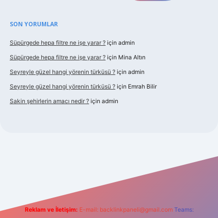
SON YORUMLAR
Süpürgede hepa filtre ne işe yarar ?
için
admin
Süpürgede hepa filtre ne işe yarar ?
için
Mina Altın
Seyreyle güzel hangi yörenin türküsü ?
için
admin
Seyreyle güzel hangi yörenin türküsü ?
için
Emrah Bilir
Sakin şehirlerin amacı nedir ?
için
admin
 giriş
Reklam ve İletişim:
E-mail:
backlinkpaneli@gmail.com
Teams: