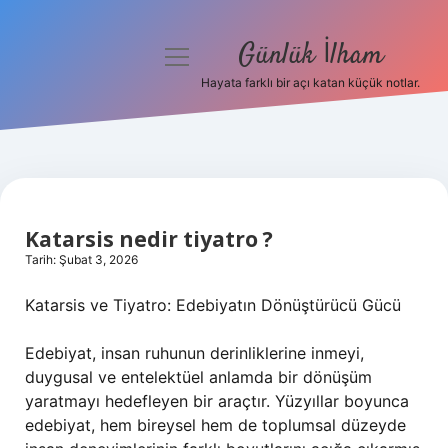
Günlük İlham
menüyü
aç
Hayata farklı bir açı katan küçük notlar.
Anasayfa
Gizlilik Politikası
Yasal Uyarı
Katarsis nedir tiyatro ?
Hakkımızda
Tarih: Şubat 3, 2026
Katarsis ve Tiyatro: Edebiyatın Dönüştürücü Gücü
Edebiyat, insan ruhunun derinliklerine inmeyi,
duygusal ve entelektüel anlamda bir dönüşüm
yaratmayı hedefleyen bir araçtır. Yüzyıllar boyunca
edebiyat, hem bireysel hem de toplumsal düzeyde