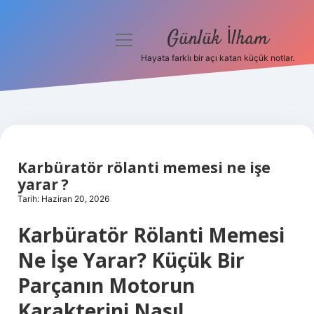
Günlük İlham
menüyü
aç
Hayata farklı bir açı katan küçük notlar.
Anasayfa
Gizlilik Politikası
Yasal Uyarı
Karbüratör rölanti memesi ne işe
Hakkımızda
yarar ?
Tarih: Haziran 20, 2026
Karbüratör Rölanti Memesi
Ne İşe Yarar? Küçük Bir
Parçanın Motorun
Karakterini Nasıl