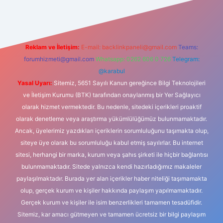
Reklam ve İletişim:
E-mail:
backlinkpaneli@gmail.com
Teams:
forumhizmeti@gmail.com
Whatsapp: 0262 606 0 726
Telegram:
@karabul
Yasal Uyarı:
Sitemiz, 5651 Sayılı Kanun gereğince Bilgi Teknolojileri
ve İletişim Kurumu (BTK) tarafından onaylanmış bir Yer Sağlayıcı
olarak hizmet vermektedir. Bu nedenle, sitedeki içerikleri proaktif
olarak denetleme veya araştırma yükümlülüğümüz bulunmamaktadır.
Ancak, üyelerimiz yazdıkları içeriklerin sorumluluğunu taşımakta olup,
siteye üye olarak bu sorumluluğu kabul etmiş sayılırlar. Bu internet
sitesi, herhangi bir marka, kurum veya şahıs şirketi ile hiçbir bağlantısı
bulunmamaktadır. Sitede yalnızca kendi hazırladığımız makaleler
paylaşılmaktadır. Burada yer alan içerikler haber niteliği taşımamakta
olup, gerçek kurum ve kişiler hakkında paylaşım yapılmamaktadır.
Gerçek kurum ve kişiler ile isim benzerlikleri tamamen tesadüfidir.
Sitemiz, kar amacı gütmeyen ve tamamen ücretsiz bir bilgi paylaşım