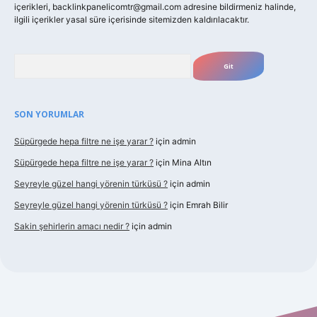
içerikleri,
backlinkpanelicomtr@gmail.com
adresine bildirmeniz halinde,
ilgili içerikler yasal süre içerisinde sitemizden kaldırılacaktır.
Arama
SON YORUMLAR
Süpürgede hepa filtre ne işe yarar ?
için
admin
Süpürgede hepa filtre ne işe yarar ?
için
Mina Altın
Seyreyle güzel hangi yörenin türküsü ?
için
admin
Seyreyle güzel hangi yörenin türküsü ?
için
Emrah Bilir
Sakin şehirlerin amacı nedir ?
için
admin
lbet güncel giriş