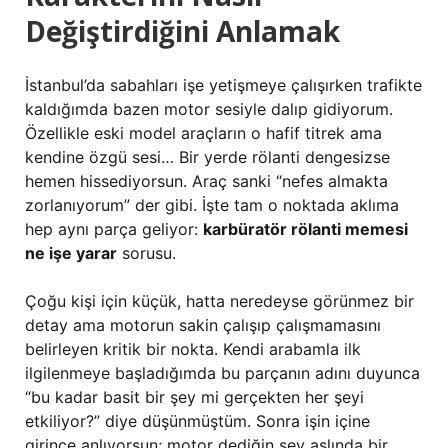
Değiştirdiğini Anlamak
İstanbul’da sabahları işe yetişmeye çalışırken trafikte
kaldığımda bazen motor sesiyle dalıp gidiyorum.
Özellikle eski model araçların o hafif titrek ama
kendine özgü sesi… Bir yerde rölanti dengesizse
hemen hissediyorsun. Araç sanki “nefes almakta
zorlanıyorum” der gibi. İşte tam o noktada aklıma
hep aynı parça geliyor:
karbüratör rölanti memesi
ne işe yarar
sorusu.
Çoğu kişi için küçük, hatta neredeyse görünmez bir
detay ama motorun sakin çalışıp çalışmamasını
belirleyen kritik bir nokta. Kendi arabamla ilk
ilgilenmeye başladığımda bu parçanın adını duyunca
“bu kadar basit bir şey mi gerçekten her şeyi
etkiliyor?” diye düşünmüştüm. Sonra işin içine
girince anlıyorsun; motor dediğin şey aslında bir