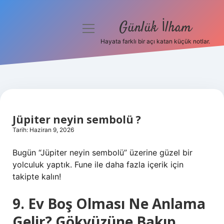
Günlük İlham
menüyü
aç
Hayata farklı bir açı katan küçük notlar.
Anasayfa
Gizlilik Politikası
Yasal Uyarı
Jüpiter neyin sembolü ?
Hakkımızda
Tarih: Haziran 9, 2026
Bugün “Jüpiter neyin sembolü” üzerine güzel bir
yolculuk yaptık. Fune ile daha fazla içerik için
takipte kalın!
9. Ev Boş Olması Ne Anlama
Gelir? Gökyüzüne Bakıp