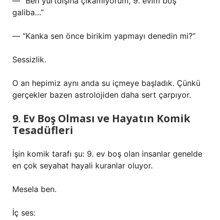
— “Ben yurtdışına çıkamıyorum, 9. evim boş
galiba…”
— “Kanka sen önce birikim yapmayı denedin mi?”
Sessizlik.
O an hepimiz aynı anda su içmeye başladık. Çünkü
gerçekler bazen astrolojiden daha sert çarpıyor.
9. Ev Boş Olması ve Hayatın Komik
Tesadüfleri
İşin komik tarafı şu: 9. ev boş olan insanlar genelde
en çok seyahat hayali kuranlar oluyor.
Mesela ben.
İç ses: