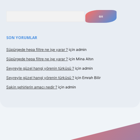
Arama
SON YORUMLAR
Süpürgede hepa filtre ne işe yarar ?
için
admin
Süpürgede hepa filtre ne işe yarar ?
için
Mina Altın
Seyreyle güzel hangi yörenin türküsü ?
için
admin
Seyreyle güzel hangi yörenin türküsü ?
için
Emrah Bilir
Sakin şehirlerin amacı nedir ?
için
admin
bet güncel giriş