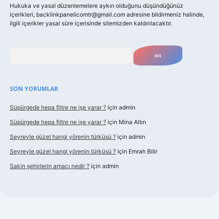
Hukuka ve yasal düzenlemelere aykırı olduğunu düşündüğünüz
içerikleri,
backlinkpanelicomtr@gmail.com
adresine bildirmeniz halinde,
ilgili içerikler yasal süre içerisinde sitemizden kaldırılacaktır.
Arama
SON YORUMLAR
Süpürgede hepa filtre ne işe yarar ?
için
admin
Süpürgede hepa filtre ne işe yarar ?
için
Mina Altın
Seyreyle güzel hangi yörenin türküsü ?
için
admin
Seyreyle güzel hangi yörenin türküsü ?
için
Emrah Bilir
Sakin şehirlerin amacı nedir ?
için
admin