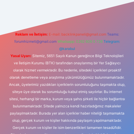
bet güncel giriş
Reklam ve İletişim:
E-mail:
backlinkpaneli@gmail.com
Teams:
forumhizmeti@gmail.com
Whatsapp: 0262 606 0 726
Telegram:
@karabul
Yasal Uyarı:
Sitemiz, 5651 Sayılı Kanun gereğince Bilgi Teknolojileri
ve İletişim Kurumu (BTK) tarafından onaylanmış bir Yer Sağlayıcı
olarak hizmet vermektedir. Bu nedenle, sitedeki içerikleri proaktif
olarak denetleme veya araştırma yükümlülüğümüz bulunmamaktadır.
Ancak, üyelerimiz yazdıkları içeriklerin sorumluluğunu taşımakta olup,
siteye üye olarak bu sorumluluğu kabul etmiş sayılırlar. Bu internet
sitesi, herhangi bir marka, kurum veya şahıs şirketi ile hiçbir bağlantısı
bulunmamaktadır. Sitede yalnızca kendi hazırladığımız makaleler
paylaşılmaktadır. Burada yer alan içerikler haber niteliği taşımamakta
olup, gerçek kurum ve kişiler hakkında paylaşım yapılmamaktadır.
Gerçek kurum ve kişiler ile isim benzerlikleri tamamen tesadüfidir.