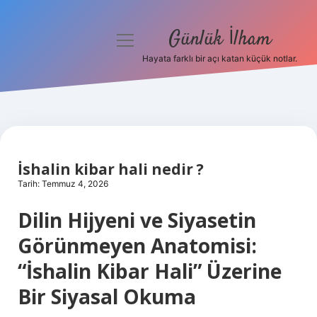
Günlük İlham
menüyü
aç
Hayata farklı bir açı katan küçük notlar.
Anasayfa
Gizlilik Politikası
Yasal Uyarı
İshalin kibar hali nedir ?
Hakkımızda
Tarih: Temmuz 4, 2026
Dilin Hijyeni ve Siyasetin
Görünmeyen Anatomisi:
“İshalin Kibar Hali” Üzerine
Bir Siyasal Okuma