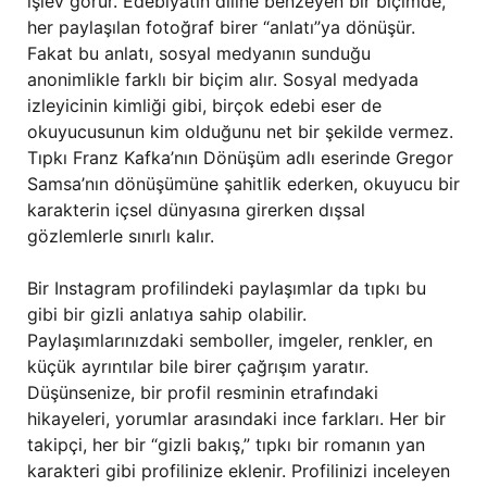
işlev görür. Edebiyatın diline benzeyen bir biçimde,
her paylaşılan fotoğraf birer “anlatı”ya dönüşür.
Fakat bu anlatı, sosyal medyanın sunduğu
anonimlikle farklı bir biçim alır. Sosyal medyada
izleyicinin kimliği gibi, birçok edebi eser de
okuyucusunun kim olduğunu net bir şekilde vermez.
Tıpkı Franz Kafka’nın Dönüşüm adlı eserinde Gregor
Samsa’nın dönüşümüne şahitlik ederken, okuyucu bir
karakterin içsel dünyasına girerken dışsal
gözlemlerle sınırlı kalır.
Bir Instagram profilindeki paylaşımlar da tıpkı bu
gibi bir gizli anlatıya sahip olabilir.
Paylaşımlarınızdaki semboller, imgeler, renkler, en
küçük ayrıntılar bile birer çağrışım yaratır.
Düşünsenize, bir profil resminin etrafındaki
hikayeleri, yorumlar arasındaki ince farkları. Her bir
takipçi, her bir “gizli bakış,” tıpkı bir romanın yan
karakteri gibi profilinize eklenir. Profilinizi inceleyen