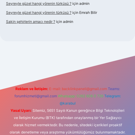
Seyreyle güzel hangi yörenin türküsü ?
için
admin
Seyreyle güzel hangi yörenin türküsü ?
için
Emrah Bilir
Sakin şehirlerin amacı nedir ?
için
admin
cel giriş
Reklam ve İletişim:
E-mail:
backlinkpaneli@gmail.com
Teams:
forumhizmeti@gmail.com
Whatsapp: 0262 606 0 726
Telegram:
@karabul
Yasal Uyarı:
Sitemiz, 5651 Sayılı Kanun gereğince Bilgi Teknolojileri
ve İletişim Kurumu (BTK) tarafından onaylanmış bir Yer Sağlayıcı
olarak hizmet vermektedir. Bu nedenle, sitedeki içerikleri proaktif
olarak denetleme veya araştırma yükümlülüğümüz bulunmamaktadır.