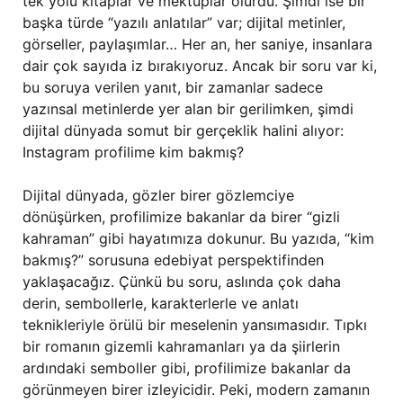
tek yolu kitaplar ve mektuplar olurdu. Şimdi ise bir
başka türde “yazılı anlatılar” var; dijital metinler,
görseller, paylaşımlar… Her an, her saniye, insanlara
dair çok sayıda iz bırakıyoruz. Ancak bir soru var ki,
bu soruya verilen yanıt, bir zamanlar sadece
yazınsal metinlerde yer alan bir gerilimken, şimdi
dijital dünyada somut bir gerçeklik halini alıyor:
Instagram profilime kim bakmış?
Dijital dünyada, gözler birer gözlemciye
dönüşürken, profilimize bakanlar da birer “gizli
kahraman” gibi hayatımıza dokunur. Bu yazıda, “kim
bakmış?” sorusuna edebiyat perspektifinden
yaklaşacağız. Çünkü bu soru, aslında çok daha
derin, sembollerle, karakterlerle ve anlatı
teknikleriyle örülü bir meselenin yansımasıdır. Tıpkı
bir romanın gizemli kahramanları ya da şiirlerin
ardındaki semboller gibi, profilimize bakanlar da
görünmeyen birer izleyicidir. Peki, modern zamanın