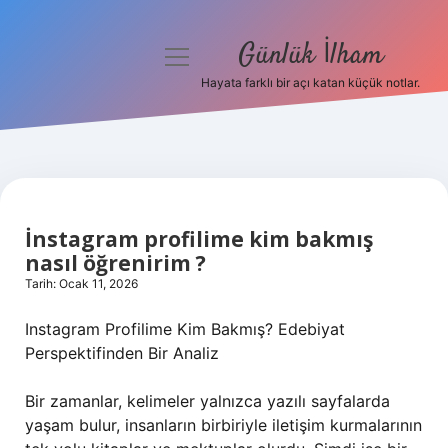
Günlük İlham
menüyü
aç
Hayata farklı bir açı katan küçük notlar.
Anasayfa
Gizlilik Politikası
Yasal Uyarı
İnstagram profilime kim bakmış
Hakkımızda
nasıl öğrenirim ?
Tarih: Ocak 11, 2026
Instagram Profilime Kim Bakmış? Edebiyat
Perspektifinden Bir Analiz
Bir zamanlar, kelimeler yalnızca yazılı sayfalarda
yaşam bulur, insanların birbiriyle iletişim kurmalarının