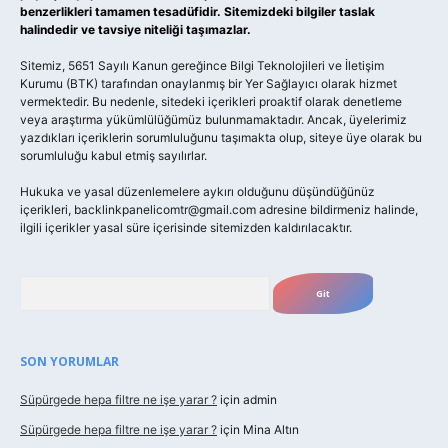
benzerlikleri tamamen tesadüfidir. Sitemizdeki bilgiler taslak
halindedir ve tavsiye niteliği taşımazlar.
Sitemiz, 5651 Sayılı Kanun gereğince Bilgi Teknolojileri ve İletişim
Kurumu (BTK) tarafından onaylanmış bir Yer Sağlayıcı olarak hizmet
vermektedir. Bu nedenle, sitedeki içerikleri proaktif olarak denetleme
veya araştırma yükümlülüğümüz bulunmamaktadır. Ancak, üyelerimiz
yazdıkları içeriklerin sorumluluğunu taşımakta olup, siteye üye olarak bu
sorumluluğu kabul etmiş sayılırlar.
Hukuka ve yasal düzenlemelere aykırı olduğunu düşündüğünüz
içerikleri,
backlinkpanelicomtr@gmail.com
adresine bildirmeniz halinde,
ilgili içerikler yasal süre içerisinde sitemizden kaldırılacaktır.
Arama
SON YORUMLAR
Süpürgede hepa filtre ne işe yarar ?
için
admin
Süpürgede hepa filtre ne işe yarar ?
için
Mina Altın