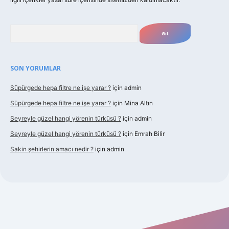
Arama
SON YORUMLAR
Süpürgede hepa filtre ne işe yarar ?
için
admin
Süpürgede hepa filtre ne işe yarar ?
için
Mina Altın
Seyreyle güzel hangi yörenin türküsü ?
için
admin
Seyreyle güzel hangi yörenin türküsü ?
için
Emrah Bilir
Sakin şehirlerin amacı nedir ?
için
admin
 güncel giriş