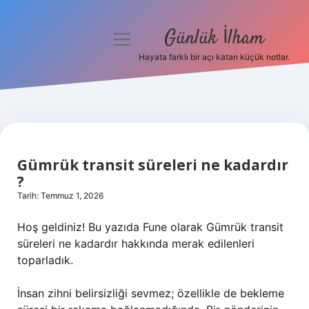
Günlük İlham
menüyü
aç
Hayata farklı bir açı katan küçük notlar.
Anasayfa
Gizlilik Politikası
Yasal Uyarı
Gümrük transit süreleri ne kadardır
Hakkımızda
?
Tarih: Temmuz 1, 2026
Hoş geldiniz! Bu yazıda Fune olarak Gümrük transit
süreleri ne kadardır hakkında merak edilenleri
toparladık.
İnsan zihni belirsizliği sevmez; özellikle de bekleme