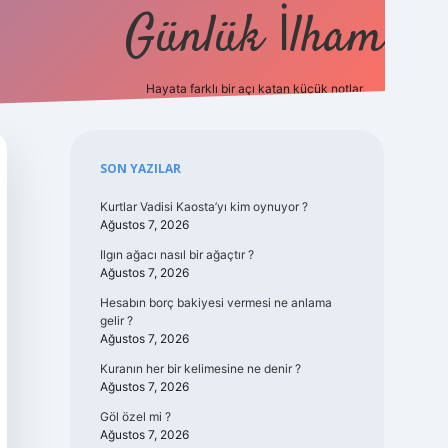
Günlük İlham
Hayata farklı bir açı katan küçük notlar.
ilbet güncel giriş
Sidebar
SON YAZILAR
Kurtlar Vadisi Kaosta’yı kim oynuyor ?
Ağustos 7, 2026
Ilgın ağacı nasıl bir ağaçtır ?
Ağustos 7, 2026
Hesabın borç bakiyesi vermesi ne anlama
gelir ?
Ağustos 7, 2026
Kuranın her bir kelimesine ne denir ?
Ağustos 7, 2026
Göl özel mi ?
Ağustos 7, 2026