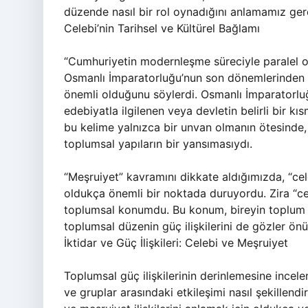
düzende nasıl bir rol oynadığını anlamamız gerek
Celebi’nin Tarihsel ve Kültürel Bağlamı
“Cumhuriyetin modernleşme süreciyle paralel ola
Osmanlı İmparatorluğu’nun son dönemlerinden g
önemli olduğunu söylerdi. Osmanlı İmparatorluğu
edebiyatla ilgilenen veya devletin belirli bir k
bu kelime yalnızca bir unvan olmanın ötesinde, 
toplumsal yapıların bir yansımasıydı.
“Meşruiyet” kavramını dikkate aldığımızda, “cele
oldukça önemli bir noktada duruyordu. Zira “ce
toplumsal konumdu. Bu konum, bireyin toplum iç
toplumsal düzenin güç ilişkilerini de gözler ön
İktidar ve Güç İlişkileri: Celebi ve Meşruiyet
Toplumsal güç ilişkilerinin derinlemesine incelen
ve gruplar arasındaki etkileşimi nasıl şekillendi