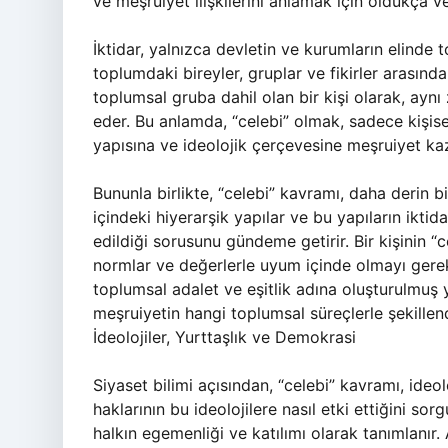
ve meşruiyet ilişkilerini anlamak için oldukça ver
İktidar, yalnızca devletin ve kurumların elinde 
toplumdaki bireyler, gruplar ve fikirler arasındaki
toplumsal gruba dahil olan bir kişi olarak, aynı
eder. Bu anlamda, “celebi” olmak, sadece kişise
yapısına ve ideolojik çerçevesine meşruiyet ka
Bununla birlikte, “celebi” kavramı, daha derin 
içindeki hiyerarşik yapılar ve bu yapıların iktidar
edildiği sorusunu gündeme getirir. Bir kişinin 
normlar ve değerlerle uyum içinde olmayı gerek
toplumsal adalet ve eşitlik adına oluşturulmuş y
meşruiyetin hangi toplumsal süreçlerle şekillend
İdeolojiler, Yurttaşlık ve Demokrasi
Siyaset bilimi açısından, “celebi” kavramı, ideol
haklarının bu ideolojilere nasıl etki ettiğini 
halkın egemenliği ve katılımı olarak tanımlanır.