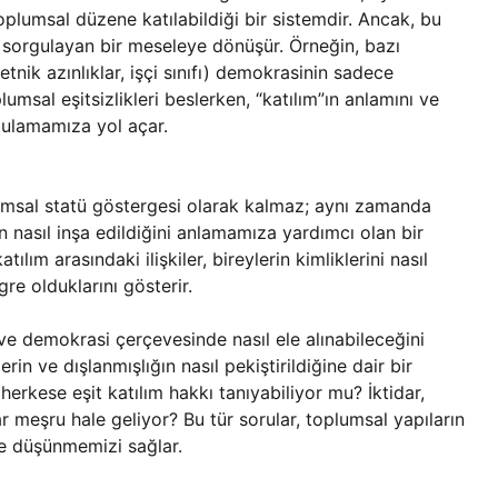
oplumsal düzene katılabildiği bir sistemdir. Ancak, bu
ini sorgulayan bir meseleye dönüşür. Örneğin, bazı
 etnik azınlıklar, işçi sınıfı) demokrasinin sadece
msal eşitsizlikleri beslerken, “katılım”ın anlamını ve
gulamamıza yol açar.
lumsal statü göstergesi olarak kalmaz; aynı zamanda
tin nasıl inşa edildiğini anlamamıza yardımcı olan bir
lım arasındaki ilişkiler, bireylerin kimliklerini nasıl
re olduklarını gösterir.
 ve demokrasi çerçevesinde nasıl ele alınabileceğini
in ve dışlanmışlığın nasıl pekiştirildiğine dair bir
rkese eşit katılım hakkı tanıyabiliyor mu? İktidar,
ar meşru hale geliyor? Bu tür sorular, toplumsal yapıların
nde düşünmemizi sağlar.