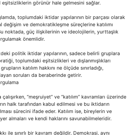
 eşitsizliklerin görünür hale gelmesini sağlar.
ğlamda, toplumdaki iktidar yapılarının bir parçası olarak
al değişim ve demokratikleşme süreçlerine katılımı
noktada, güç ilişkilerinin ve ideolojilerin, yurttaşlık
sorgulamak önemlidir.
i politik iktidar yapılarının, sadece belirli gruplara
ratiği, toplumdaki eşitsizlikleri ve dışlanmışlıkları
ve grupların katılım hakkını ne ölçüde sınırladığı,
ayan soruları da beraberinde getirir.
orgulama
a çalışırken, “meşruiyet” ve “katılım” kavramları üzerinde
rın halk tarafından kabul edilmesi ve bu iktidarın
ası sürecini ifade eder. Katılım ise, bireylerin ve
k yer almaları ve kendi haklarını savunabilmeleridir.
 ile sınırlı bir kavram değildir. Demokrasi, aynı