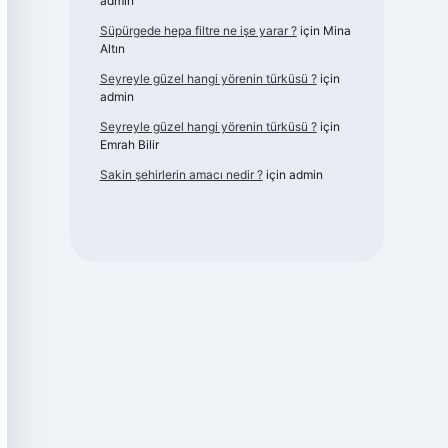
admin
Süpürgede hepa filtre ne işe yarar ?
için
Mina
Altın
Seyreyle güzel hangi yörenin türküsü ?
için
admin
Seyreyle güzel hangi yörenin türküsü ?
için
Emrah Bilir
Sakin şehirlerin amacı nedir ?
için
admin