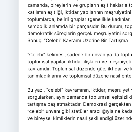
zamanda, bireylerin ve grupların eşit haklarla t
katılımın eşitliği, iktidar yapılarının meşruiyet
toplumlarda, belirli gruplar (genellikle kadınlar,
sembolik anlamda bir parçasıdır. Bu durum, toplu
demokratik süreçlerin gerçek meşruiyetini sor
Sonuç: “Celebi” Kavramı Üzerine Bir Tartışma
“Celebi” kelimesi, sadece bir unvan ya da top
toplumsal yapılar, iktidar ilişkileri ve meşruiye
kavramdır. Toplumsal düzende güç, iktidar ve katı
tanımladıklarını ve toplumsal düzene nasıl enteg
Bu yazı, “celebi” kavramının, iktidar, meşruiyet
sorgularken, aynı zamanda toplumsal eşitsizlikler
tartışma başlatmaktadır. Demokrasi gerçekten he
“celebi” unvanı gibi statüler aracılığıyla ne kad
ve bireysel kimliklerin nasıl şekillendiği üzeri