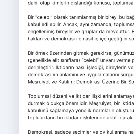
dahil olup kimlerin dışlandığı konusu, toplumsal
Bir “celebi” olarak tanımlanmış bir birey, bu ba
kabul edilebilir. Ancak, aynı zamanda, toplums
engellenmiş bireyler ve gruplar da mevcuttur. Bu 
hakları ve demokrasi ile nasıl iç içe geçtiğini 
Bir örnek üzerinden gitmek gerekirse, günümüzdek
(genellikle elit sınıflara) “celebi” unvanı verme p
derinleştirir. İktidarın nasıl işlediği, bireylerin 
demokrasinin anlamını ve uygulamalarını sorgul
Meşruiyet ve Katılım: Demokrasi Üzerine Bir S
Toplumsal düzeni ve iktidar ilişkilerini anlamay
durmak oldukça önemlidir. Meşruiyet, bir iktida
kabulünü sağlamaya yönelik normların oluşturulm
toplulukların bu iktidar ilişkilerinde aktif olara
Demokrasi, sadece seçimler ve oy kullanma hakkı