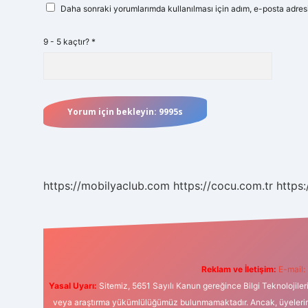
Daha sonraki yorumlarımda kullanılması için adım, e-posta adresi
9 - 5 kaçtır?
*
https://mobilyaclub.com
https://cocu.com.tr
https:
Reklam ve İletişim:
E-mail:
Yasal Uyarı:
Sitemiz, 5651 Sayılı Kanun gereğince Bilgi Teknolojiler
veya araştırma yükümlülüğümüz bulunmamaktadır. Ancak, üyelerimiz y