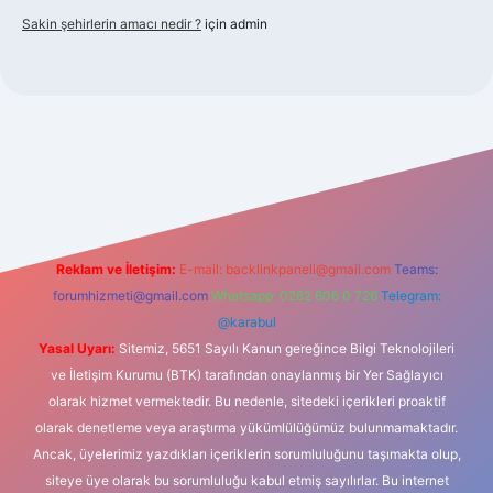
Sakin şehirlerin amacı nedir ?
için
admin
bet güncel giriş
Reklam ve İletişim:
E-mail:
backlinkpaneli@gmail.com
Teams:
forumhizmeti@gmail.com
Whatsapp: 0262 606 0 726
Telegram:
@karabul
Yasal Uyarı:
Sitemiz, 5651 Sayılı Kanun gereğince Bilgi Teknolojileri
ve İletişim Kurumu (BTK) tarafından onaylanmış bir Yer Sağlayıcı
olarak hizmet vermektedir. Bu nedenle, sitedeki içerikleri proaktif
olarak denetleme veya araştırma yükümlülüğümüz bulunmamaktadır.
Ancak, üyelerimiz yazdıkları içeriklerin sorumluluğunu taşımakta olup,
siteye üye olarak bu sorumluluğu kabul etmiş sayılırlar. Bu internet