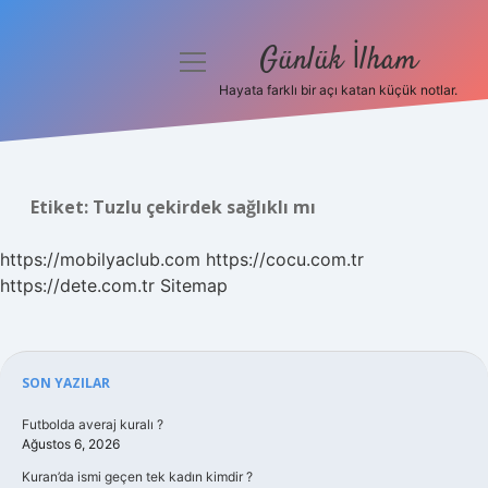
Günlük İlham
menüyü
aç
Hayata farklı bir açı katan küçük notlar.
Anasayfa
Gizlilik Politikası
Etiket:
Tuzlu çekirdek sağlıklı mı
Yasal Uyarı
https://mobilyaclub.com
https://cocu.com.tr
Hakkımızda
https://dete.com.tr
Sitemap
Sidebar
SON YAZILAR
Futbolda averaj kuralı ?
Ağustos 6, 2026
Kuran’da ismi geçen tek kadın kimdir ?