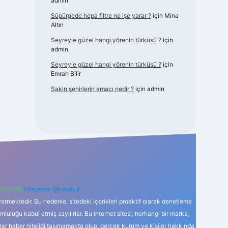
admin
Süpürgede hepa filtre ne işe yarar ?
için
Mina
Altın
Seyreyle güzel hangi yörenin türküsü ?
için
admin
Seyreyle güzel hangi yörenin türküsü ?
için
Emrah Bilir
Sakin şehirlerin amacı nedir ?
için
admin
6 0 726
Telegram: @karabul
ermektedir. Bu nedenle, sitedeki içerikleri proaktif olarak denetleme
uğu kabul etmiş sayılırlar. Bu internet sitesi, herhangi bir marka,
kler haber niteliği taşımamakta olup, gerçek kurum ve kişiler hakkında