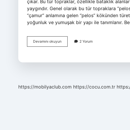
çıkar. Bu tür topraklar, özellikle bataklık alan
yaygındır. Genel olarak bu tür topraklara “pelos
“çamur” anlamına gelen “pelos” kökünden türetil
yoğunluk ve yumuşak bir yapı ile tanımlanır. B
Çamurlaşmış
Devamını okuyun
2 Yorum
toprağa
ne
ad
verilir
?
https://mobilyaclub.com
https://cocu.com.tr
https: