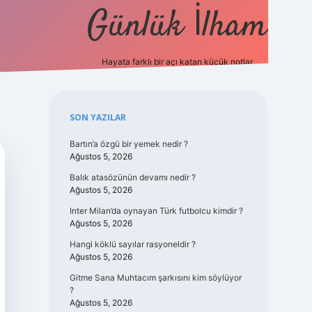
Günlük İlham
Hayata farklı bir açı katan küçük notlar.
ilbet güncel g
Sidebar
SON YAZILAR
Bartın’a özgü bir yemek nedir ?
Ağustos 5, 2026
Balık atasözünün devamı nedir ?
Ağustos 5, 2026
Inter Milan’da oynayan Türk futbolcu kimdir ?
Ağustos 5, 2026
Hangi köklü sayılar rasyoneldir ?
Ağustos 5, 2026
Gitme Sana Muhtacım şarkısını kim söylüyor
?
Ağustos 5, 2026