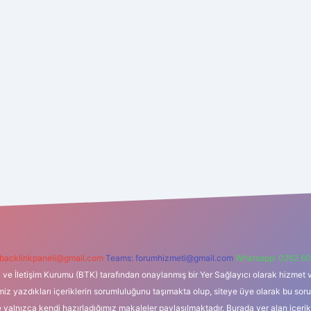
backlinkpaneli@gmail.com
Teams:
forumhizmeti@gmail.com
Whatsapp: 0262 60
i ve İletişim Kurumu (BTK) tarafından onaylanmış bir Yer Sağlayıcı olarak hizmet v
azdıkları içeriklerin sorumluluğunu taşımakta olup, siteye üye olarak bu sorumlul
e yalnızca kendi hazırladığımız makaleler paylaşılmaktadır. Burada yer alan içeri