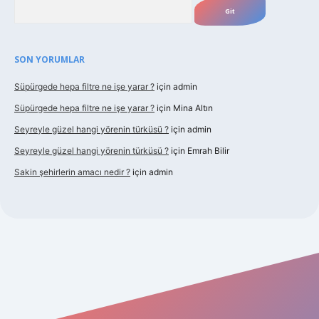
Arama
SON YORUMLAR
Süpürgede hepa filtre ne işe yarar ?
için
admin
Süpürgede hepa filtre ne işe yarar ?
için
Mina Altın
Seyreyle güzel hangi yörenin türküsü ?
için
admin
Seyreyle güzel hangi yörenin türküsü ?
için
Emrah Bilir
Sakin şehirlerin amacı nedir ?
için
admin
t güncel giriş