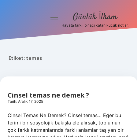
Günlük İlham
menüyü
aç
Hayata farklı bir açı katan küçük notlar.
Anasayfa
Gizlilik Politikası
Etiket:
temas
Yasal Uyarı
Hakkımızda
Cinsel temas ne demek ?
Tarih: Aralık 17, 2025
Cinsel Temas Ne Demek? Cinsel temas… Eğer bu
terimi bir sosyolojik bakışla ele alırsak, toplumun
çok farklı katmanlarında farklı anlamlar taşıyan bir