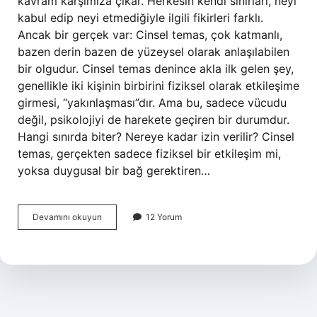
kavram karşımıza çıkar. Herkesin kendi sınırları, neyi
kabul edip neyi etmediğiyle ilgili fikirleri farklı.
Ancak bir gerçek var: Cinsel temas, çok katmanlı,
bazen derin bazen de yüzeysel olarak anlaşılabilen
bir olgudur. Cinsel temas denince akla ilk gelen şey,
genellikle iki kişinin birbirini fiziksel olarak etkileşime
girmesi, “yakınlaşması”dır. Ama bu, sadece vücudu
değil, psikolojiyi de harekete geçiren bir durumdur.
Hangi sınırda biter? Nereye kadar izin verilir? Cinsel
temas, gerçekten sadece fiziksel bir etkileşim mi,
yoksa duygusal bir bağ gerektiren…
Cinsel
Devamını okuyun
12 Yorum
temas
ne
demek
?