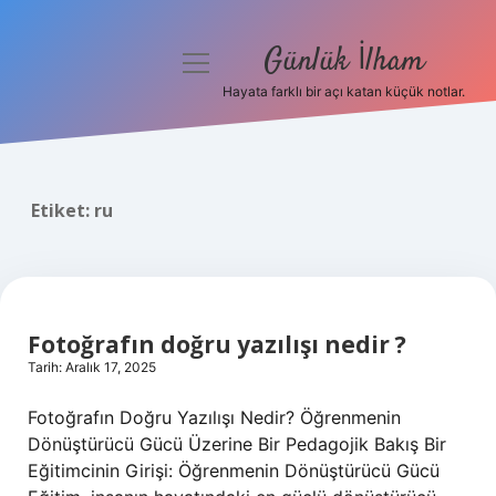
Günlük İlham
menüyü
aç
Hayata farklı bir açı katan küçük notlar.
Anasayfa
Gizlilik Politikası
Etiket:
ru
Yasal Uyarı
Hakkımızda
Fotoğrafın doğru yazılışı nedir ?
Tarih: Aralık 17, 2025
Fotoğrafın Doğru Yazılışı Nedir? Öğrenmenin
Dönüştürücü Gücü Üzerine Bir Pedagojik Bakış Bir
Eğitimcinin Girişi: Öğrenmenin Dönüştürücü Gücü