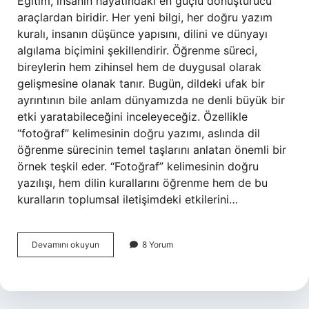
Eğitim, insanın hayatındaki en güçlü dönüştürücü
araçlardan biridir. Her yeni bilgi, her doğru yazım
kuralı, insanın düşünce yapısını, dilini ve dünyayı
algılama biçimini şekillendirir. Öğrenme süreci,
bireylerin hem zihinsel hem de duygusal olarak
gelişmesine olanak tanır. Bugün, dildeki ufak bir
ayrıntının bile anlam dünyamızda ne denli büyük bir
etki yaratabileceğini inceleyeceğiz. Özellikle
“fotoğraf” kelimesinin doğru yazımı, aslında dil
öğrenme sürecinin temel taşlarını anlatan önemli bir
örnek teşkil eder. “Fotoğraf” kelimesinin doğru
yazılışı, hem dilin kurallarını öğrenme hem de bu
kuralların toplumsal iletişimdeki etkilerini…
Fotoğrafın
Devamını okuyun
8 Yorum
doğru
yazılışı
nedir
?