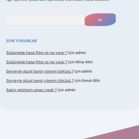
Arama
SON YORUMLAR
Süpürgede hepa filtre ne işe yarar ?
için
admin
Süpürgede hepa filtre ne işe yarar ?
için
Mina Altın
Seyreyle güzel hangi yörenin türküsü ?
için
admin
Seyreyle güzel hangi yörenin türküsü ?
için
Emrah Bilir
Sakin şehirlerin amacı nedir ?
için
admin
t güncel giriş