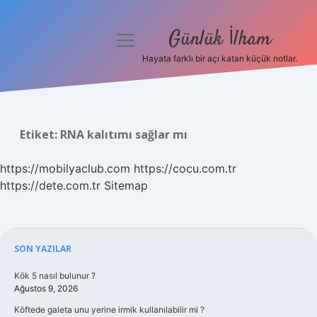
Günlük İlham
menüyü
aç
Hayata farklı bir açı katan küçük notlar.
Anasayfa
Gizlilik Politikası
Etiket:
RNA kalıtımı sağlar mı
Yasal Uyarı
https://mobilyaclub.com
https://cocu.com.tr
Hakkımızda
https://dete.com.tr
Sitemap
Sidebar
SON YAZILAR
Kök 5 nasıl bulunur ?
Ağustos 9, 2026
Köftede galeta unu yerine irmik kullanılabilir mi ?