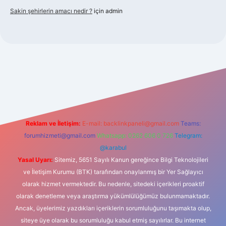
Sakin şehirlerin amacı nedir ?
için
admin
bet güncel giriş
Reklam ve İletişim:
E-mail:
backlinkpaneli@gmail.com
Teams:
forumhizmeti@gmail.com
Whatsapp: 0262 606 0 726
Telegram:
@karabul
Yasal Uyarı:
Sitemiz, 5651 Sayılı Kanun gereğince Bilgi Teknolojileri
ve İletişim Kurumu (BTK) tarafından onaylanmış bir Yer Sağlayıcı
olarak hizmet vermektedir. Bu nedenle, sitedeki içerikleri proaktif
olarak denetleme veya araştırma yükümlülüğümüz bulunmamaktadır.
Ancak, üyelerimiz yazdıkları içeriklerin sorumluluğunu taşımakta olup,
siteye üye olarak bu sorumluluğu kabul etmiş sayılırlar. Bu internet