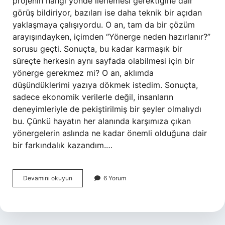
projenin hangi yönde ilerlemesi gerektiğine dair
görüş bildiriyor, bazıları ise daha teknik bir açıdan
yaklaşmaya çalışıyordu. O an, tam da bir çözüm
arayışındayken, içimden “Yönerge neden hazırlanır?”
sorusu geçti. Sonuçta, bu kadar karmaşık bir
süreçte herkesin aynı sayfada olabilmesi için bir
yönerge gerekmez mi? O an, aklımda
düşündüklerimi yazıya dökmek istedim. Sonuçta,
sadece ekonomik verilerle değil, insanların
deneyimleriyle de pekiştirilmiş bir şeyler olmalıydı
bu. Çünkü hayatın her alanında karşımıza çıkan
yönergelerin aslında ne kadar önemli olduğuna dair
bir farkındalık kazandım.…
Yönerge
Devamını okuyun
6 Yorum
neden
hazırlanır
?