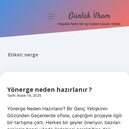
Günlük İlham
menüyü
aç
Hayata farklı bir açı katan küçük notlar.
Anasayfa
Gizlilik Politikası
Etiket:
nerge
Yasal Uyarı
Hakkımızda
Yönerge neden hazırlanır ?
Tarih: Aralık 14, 2025
Yönerge Neden Hazırlanır? Bir Genç Yetişkinin
Gözünden Geçenlerde ofiste, çalıştığım projeyle ilgili
bir tartışma çıktı. Herkes bir şeyler öneriyor, bazıları