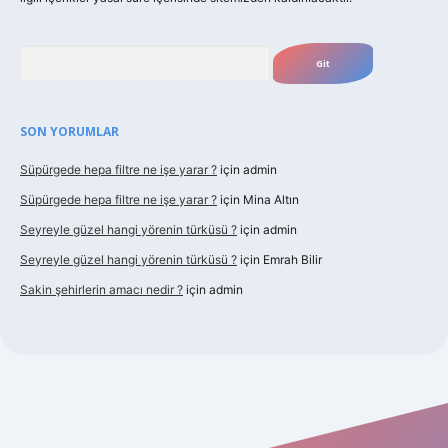
Arama
SON YORUMLAR
Süpürgede hepa filtre ne işe yarar ?
için
admin
Süpürgede hepa filtre ne işe yarar ?
için
Mina Altın
Seyreyle güzel hangi yörenin türküsü ?
için
admin
Seyreyle güzel hangi yörenin türküsü ?
için
Emrah Bilir
Sakin şehirlerin amacı nedir ?
için
admin
t güncel giriş