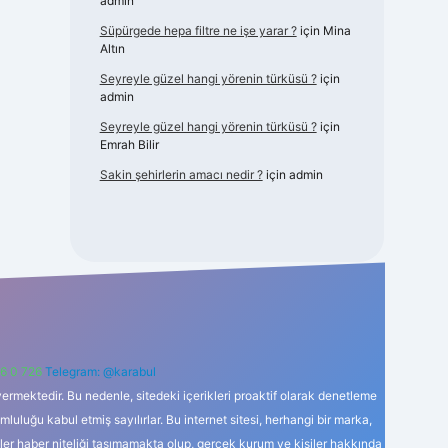
admin
Süpürgede hepa filtre ne işe yarar ?
için
Mina
Altın
Seyreyle güzel hangi yörenin türküsü ?
için
admin
Seyreyle güzel hangi yörenin türküsü ?
için
Emrah Bilir
Sakin şehirlerin amacı nedir ?
için
admin
6 0 726
Telegram: @karabul
ermektedir. Bu nedenle, sitedeki içerikleri proaktif olarak denetleme
uğu kabul etmiş sayılırlar. Bu internet sitesi, herhangi bir marka,
kler haber niteliği taşımamakta olup, gerçek kurum ve kişiler hakkında