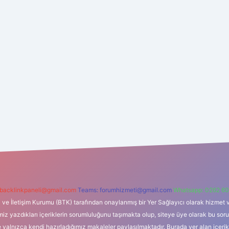
backlinkpaneli@gmail.com
Teams:
forumhizmeti@gmail.com
Whatsapp: 0262 60
i ve İletişim Kurumu (BTK) tarafından onaylanmış bir Yer Sağlayıcı olarak hizmet v
azdıkları içeriklerin sorumluluğunu taşımakta olup, siteye üye olarak bu sorumlul
e yalnızca kendi hazırladığımız makaleler paylaşılmaktadır. Burada yer alan içeri