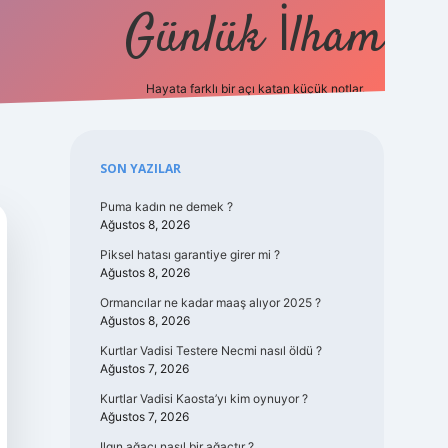
Günlük İlham
Hayata farklı bir açı katan küçük notlar.
ilbet güncel g
Sidebar
SON YAZILAR
Puma kadın ne demek ?
Ağustos 8, 2026
Piksel hatası garantiye girer mi ?
Ağustos 8, 2026
Ormancılar ne kadar maaş alıyor 2025 ?
Ağustos 8, 2026
Kurtlar Vadisi Testere Necmi nasıl öldü ?
Ağustos 7, 2026
Kurtlar Vadisi Kaosta’yı kim oynuyor ?
Ağustos 7, 2026
Ilgın ağacı nasıl bir ağaçtır ?