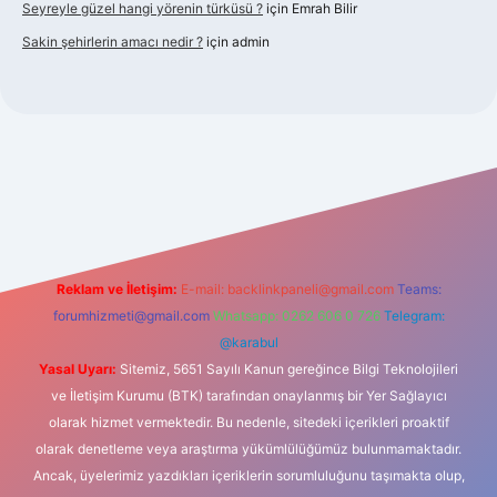
Seyreyle güzel hangi yörenin türküsü ?
için
Emrah Bilir
Sakin şehirlerin amacı nedir ?
için
admin
bet güncel giriş
Reklam ve İletişim:
E-mail:
backlinkpaneli@gmail.com
Teams:
forumhizmeti@gmail.com
Whatsapp: 0262 606 0 726
Telegram:
@karabul
Yasal Uyarı:
Sitemiz, 5651 Sayılı Kanun gereğince Bilgi Teknolojileri
ve İletişim Kurumu (BTK) tarafından onaylanmış bir Yer Sağlayıcı
olarak hizmet vermektedir. Bu nedenle, sitedeki içerikleri proaktif
olarak denetleme veya araştırma yükümlülüğümüz bulunmamaktadır.
Ancak, üyelerimiz yazdıkları içeriklerin sorumluluğunu taşımakta olup,