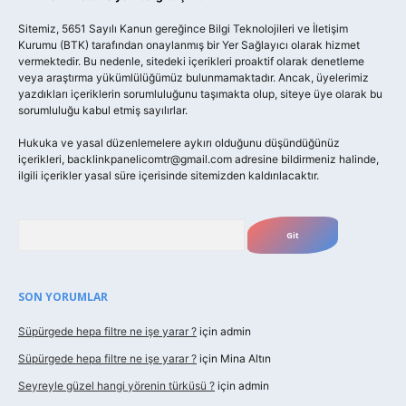
Sitemiz, 5651 Sayılı Kanun gereğince Bilgi Teknolojileri ve İletişim
Kurumu (BTK) tarafından onaylanmış bir Yer Sağlayıcı olarak hizmet
vermektedir. Bu nedenle, sitedeki içerikleri proaktif olarak denetleme
veya araştırma yükümlülüğümüz bulunmamaktadır. Ancak, üyelerimiz
yazdıkları içeriklerin sorumluluğunu taşımakta olup, siteye üye olarak bu
sorumluluğu kabul etmiş sayılırlar.
Hukuka ve yasal düzenlemelere aykırı olduğunu düşündüğünüz
içerikleri,
backlinkpanelicomtr@gmail.com
adresine bildirmeniz halinde,
ilgili içerikler yasal süre içerisinde sitemizden kaldırılacaktır.
Arama
SON YORUMLAR
Süpürgede hepa filtre ne işe yarar ?
için
admin
Süpürgede hepa filtre ne işe yarar ?
için
Mina Altın
Seyreyle güzel hangi yörenin türküsü ?
için
admin