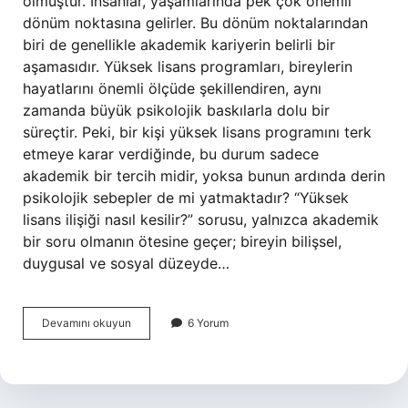
olmuştur. İnsanlar, yaşamlarında pek çok önemli
dönüm noktasına gelirler. Bu dönüm noktalarından
biri de genellikle akademik kariyerin belirli bir
aşamasıdır. Yüksek lisans programları, bireylerin
hayatlarını önemli ölçüde şekillendiren, aynı
zamanda büyük psikolojik baskılarla dolu bir
süreçtir. Peki, bir kişi yüksek lisans programını terk
etmeye karar verdiğinde, bu durum sadece
akademik bir tercih midir, yoksa bunun ardında derin
psikolojik sebepler de mi yatmaktadır? “Yüksek
lisans ilişiği nasıl kesilir?” sorusu, yalnızca akademik
bir soru olmanın ötesine geçer; bireyin bilişsel,
duygusal ve sosyal düzeyde…
Yüksek
Devamını okuyun
6 Yorum
Lisans
ilişik
nasıl
kesilir
?