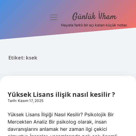
Günlük İlham
menüyü
aç
Hayata farklı bir açı katan küçük notlar.
Anasayfa
Gizlilik Politikası
Etiket:
ksek
Yasal Uyarı
Hakkımızda
Yüksek Lisans ilişik nasıl kesilir ?
Tarih: Kasım 17, 2025
Yüksek Lisans İlişiği Nasıl Kesilir? Psikolojik Bir
Mercekten Analiz Bir psikolog olarak, insan
davranışlarını anlamak her zaman ilgi çekici