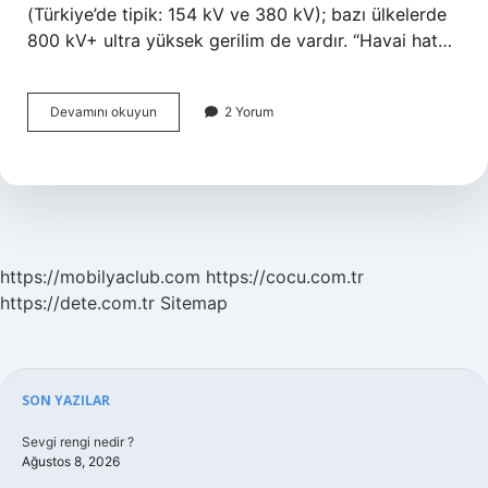
(Türkiye’de tipik: 154 kV ve 380 kV); bazı ülkelerde
800 kV+ ultra yüksek gerilim de vardır. “Havai hat…
Havai
Devamını okuyun
2 Yorum
hat
kaç
volt
?
https://mobilyaclub.com
https://cocu.com.tr
https://dete.com.tr
Sitemap
Sidebar
SON YAZILAR
Sevgi rengi nedir ?
Ağustos 8, 2026