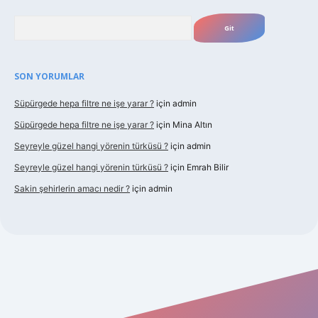
Arama
SON YORUMLAR
Süpürgede hepa filtre ne işe yarar ?
için
admin
Süpürgede hepa filtre ne işe yarar ?
için
Mina Altın
Seyreyle güzel hangi yörenin türküsü ?
için
admin
Seyreyle güzel hangi yörenin türküsü ?
için
Emrah Bilir
Sakin şehirlerin amacı nedir ?
için
admin
t güncel giriş