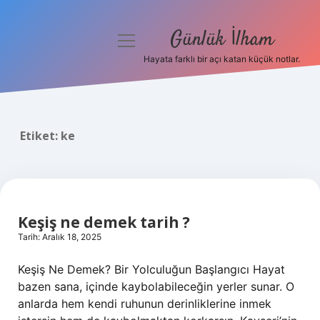
Günlük İlham
menüyü
aç
Hayata farklı bir açı katan küçük notlar.
Anasayfa
Gizlilik Politikası
Etiket:
ke
Yasal Uyarı
Hakkımızda
Keşiş ne demek tarih ?
Tarih: Aralık 18, 2025
Keşiş Ne Demek? Bir Yolculuğun Başlangıcı Hayat
bazen sana, içinde kaybolabileceğin yerler sunar. O
anlarda hem kendi ruhunun derinliklerine inmek