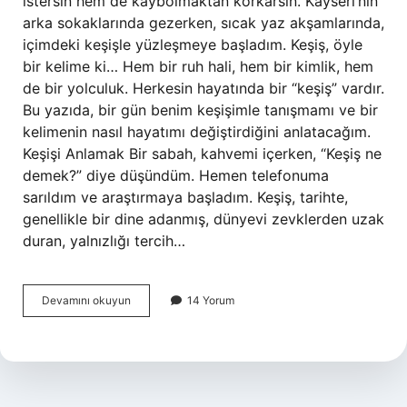
istersin hem de kaybolmaktan korkarsın. Kayseri’nin
arka sokaklarında gezerken, sıcak yaz akşamlarında,
içimdeki keşişle yüzleşmeye başladım. Keşiş, öyle
bir kelime ki… Hem bir ruh hali, hem bir kimlik, hem
de bir yolculuk. Herkesin hayatında bir “keşiş” vardır.
Bu yazıda, bir gün benim keşişimle tanışmamı ve bir
kelimenin nasıl hayatımı değiştirdiğini anlatacağım.
Keşişi Anlamak Bir sabah, kahvemi içerken, “Keşiş ne
demek?” diye düşündüm. Hemen telefonuma
sarıldım ve araştırmaya başladım. Keşiş, tarihte,
genellikle bir dine adanmış, dünyevi zevklerden uzak
duran, yalnızlığı tercih…
Keşiş
Devamını okuyun
14 Yorum
ne
demek
tarih
?