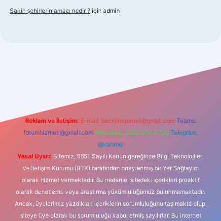
Sakin şehirlerin amacı nedir ?
için
admin
lbet güncel giriş
Reklam ve İletişim:
E-mail:
backlinkpaneli@gmail.com
Teams:
forumhizmeti@gmail.com
Whatsapp: 0262 606 0 726
Telegram:
@karabul
Yasal Uyarı:
Sitemiz, 5651 Sayılı Kanun gereğince Bilgi Teknolojileri
ve İletişim Kurumu (BTK) tarafından onaylanmış bir Yer Sağlayıcı
olarak hizmet vermektedir. Bu nedenle, sitedeki içerikleri proaktif
olarak denetleme veya araştırma yükümlülüğümüz bulunmamaktadır.
Ancak, üyelerimiz yazdıkları içeriklerin sorumluluğunu taşımakta olup,
siteye üye olarak bu sorumluluğu kabul etmiş sayılırlar. Bu internet