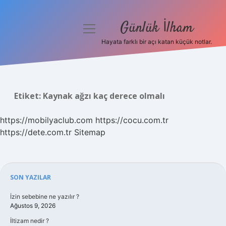
Günlük İlham
menüyü
aç
Hayata farklı bir açı katan küçük notlar.
Anasayfa
Gizlilik Politikası
Etiket:
Kaynak ağzı kaç derece olmalı
Yasal Uyarı
https://mobilyaclub.com
https://cocu.com.tr
Hakkımızda
https://dete.com.tr
Sitemap
Sidebar
SON YAZILAR
İzin sebebine ne yazılır ?
Ağustos 9, 2026
İltizam nedir ?