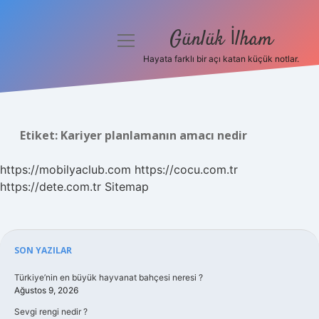
Günlük İlham
menüyü
aç
Hayata farklı bir açı katan küçük notlar.
Anasayfa
Gizlilik Politikası
Etiket:
Kariyer planlamanın amacı nedir
Yasal Uyarı
https://mobilyaclub.com
https://cocu.com.tr
Hakkımızda
https://dete.com.tr
Sitemap
Sidebar
SON YAZILAR
Türkiye’nin en büyük hayvanat bahçesi neresi ?
Ağustos 9, 2026
Sevgi rengi nedir ?