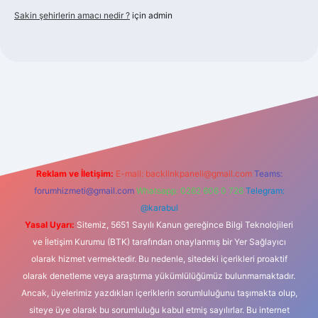
Sakin şehirlerin amacı nedir ?
için
admin
bet güncel giriş
Reklam ve İletişim:
E-mail:
backlinkpaneli@gmail.com
Teams:
forumhizmeti@gmail.com
Whatsapp: 0262 606 0 726
Telegram:
@karabul
Yasal Uyarı:
Sitemiz, 5651 Sayılı Kanun gereğince Bilgi Teknolojileri
ve İletişim Kurumu (BTK) tarafından onaylanmış bir Yer Sağlayıcı
olarak hizmet vermektedir. Bu nedenle, sitedeki içerikleri proaktif
olarak denetleme veya araştırma yükümlülüğümüz bulunmamaktadır.
Ancak, üyelerimiz yazdıkları içeriklerin sorumluluğunu taşımakta olup,
siteye üye olarak bu sorumluluğu kabul etmiş sayılırlar. Bu internet