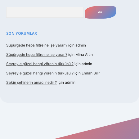
Arama
SON YORUMLAR
Süpürgede hepa filtre ne işe yarar ?
için
admin
Süpürgede hepa filtre ne işe yarar ?
için
Mina Altın
Seyreyle güzel hangi yörenin türküsü ?
için
admin
Seyreyle güzel hangi yörenin türküsü ?
için
Emrah Bilir
Sakin şehirlerin amacı nedir ?
için
admin
t güncel giriş