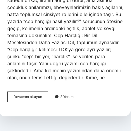
sadece birkaç liranın adı gibi durur, ama aslında
çocukluk anılarımızı, ebeveynlerimizin bakış açılarını,
hatta toplumsal cinsiyet rollerini bile içinde taşır. Bu
yazıda “cep harçlığı nasıl yazılır?” sorusunun ötesine
geçip, kelimenin ardındaki eşitlik, adalet ve sevgi
temasına dokunalım. Cep Harçlığı: Bir Dil
Meselesinden Daha Fazlası Dil, toplumun aynasıdır.
“Cep harçlığı” kelimesi TDK’ya göre ayrı yazılır;
çünkü “cep” bir yer, “harçlık” ise verilen para
anlamını taşır. Yani doğru yazımı cep harçlığı
şeklindedir. Ama kelimenin yazımından daha önemli
olan, onun temsil ettiği değerlerdir. Kime, ne…
Cep
Devamını okuyun
2 Yorum
harçlığı
nasıl
yazılır
?