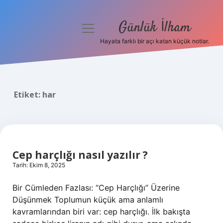
Günlük İlham
menüyü
aç
Hayata farklı bir açı katan küçük notlar.
Anasayfa
Gizlilik Politikası
Etiket:
har
Yasal Uyarı
Hakkımızda
Cep harçlığı nasıl yazılır ?
Tarih: Ekim 8, 2025
Bir Cümleden Fazlası: “Cep Harçlığı” Üzerine
Düşünmek Toplumun küçük ama anlamlı
kavramlarından biri var: cep harçlığı. İlk bakışta