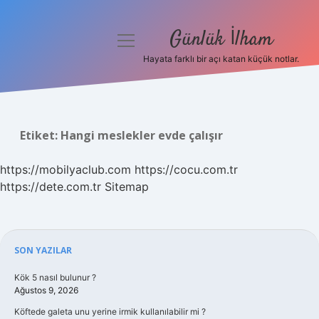
Günlük İlham
menüyü
aç
Hayata farklı bir açı katan küçük notlar.
Anasayfa
Gizlilik Politikası
Etiket:
Hangi meslekler evde çalışır
Yasal Uyarı
https://mobilyaclub.com
https://cocu.com.tr
Hakkımızda
https://dete.com.tr
Sitemap
Sidebar
SON YAZILAR
Kök 5 nasıl bulunur ?
Ağustos 9, 2026
Köftede galeta unu yerine irmik kullanılabilir mi ?