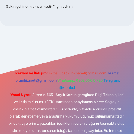
Sakin şehirlerin amacı nedir ?
için
admin
lbet güncel giriş
Reklam ve İletişim:
E-mail:
backlinkpaneli@gmail.com
Teams:
forumhizmeti@gmail.com
Whatsapp: 0262 606 0 726
Telegram:
@karabul
Yasal Uyarı:
Sitemiz, 5651 Sayılı Kanun gereğince Bilgi Teknolojileri
ve İletişim Kurumu (BTK) tarafından onaylanmış bir Yer Sağlayıcı
olarak hizmet vermektedir. Bu nedenle, sitedeki içerikleri proaktif
olarak denetleme veya araştırma yükümlülüğümüz bulunmamaktadır.
Ancak, üyelerimiz yazdıkları içeriklerin sorumluluğunu taşımakta olup,
siteye üye olarak bu sorumluluğu kabul etmiş sayılırlar. Bu internet