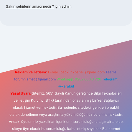
Sakin şehirlerin amacı nedir ?
için
admin
lbet güncel giriş
Reklam ve İletişim:
E-mail:
backlinkpaneli@gmail.com
Teams:
forumhizmeti@gmail.com
Whatsapp: 0262 606 0 726
Telegram:
@karabul
Yasal Uyarı:
Sitemiz, 5651 Sayılı Kanun gereğince Bilgi Teknolojileri
ve İletişim Kurumu (BTK) tarafından onaylanmış bir Yer Sağlayıcı
olarak hizmet vermektedir. Bu nedenle, sitedeki içerikleri proaktif
olarak denetleme veya araştırma yükümlülüğümüz bulunmamaktadır.
Ancak, üyelerimiz yazdıkları içeriklerin sorumluluğunu taşımakta olup,
siteye üye olarak bu sorumluluğu kabul etmiş sayılırlar. Bu internet