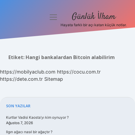
Günlük İlham
menüyü
aç
Hayata farklı bir açı katan küçük notlar.
Anasayfa
Gizlilik Politikası
Etiket:
Hangi bankalardan Bitcoin alabilirim
Yasal Uyarı
https://mobilyaclub.com
https://cocu.com.tr
Hakkımızda
https://dete.com.tr
Sitemap
Sidebar
SON YAZILAR
Kurtlar Vadisi Kaosta’yı kim oynuyor ?
Ağustos 7, 2026
Ilgın ağacı nasıl bir ağaçtır ?