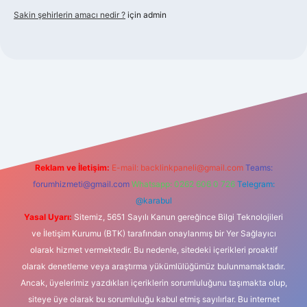
Sakin şehirlerin amacı nedir ?
için
admin
et güncel giriş
Reklam ve İletişim:
E-mail:
backlinkpaneli@gmail.com
Teams:
forumhizmeti@gmail.com
Whatsapp: 0262 606 0 726
Telegram:
@karabul
Yasal Uyarı:
Sitemiz, 5651 Sayılı Kanun gereğince Bilgi Teknolojileri
ve İletişim Kurumu (BTK) tarafından onaylanmış bir Yer Sağlayıcı
olarak hizmet vermektedir. Bu nedenle, sitedeki içerikleri proaktif
olarak denetleme veya araştırma yükümlülüğümüz bulunmamaktadır.
Ancak, üyelerimiz yazdıkları içeriklerin sorumluluğunu taşımakta olup,
siteye üye olarak bu sorumluluğu kabul etmiş sayılırlar. Bu internet