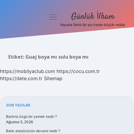
Günlük İlham
menüyü
aç
Hayata farklı bir açı katan küçük notlar.
Anasayfa
Gizlilik Politikası
Etiket:
Guaj boya mı sulu boya mı
Yasal Uyarı
https://mobilyaclub.com
https://cocu.com.tr
Hakkımızda
https://dete.com.tr
Sitemap
Sidebar
SON YAZILAR
Bartın’a özgü bir yemek nedir ?
Ağustos 5, 2026
Balık atasözünün devamı nedir ?