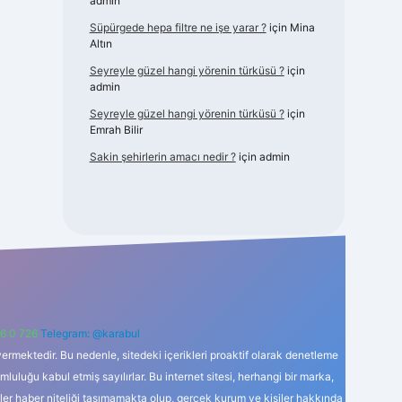
admin
Süpürgede hepa filtre ne işe yarar ?
için
Mina
Altın
Seyreyle güzel hangi yörenin türküsü ?
için
admin
Seyreyle güzel hangi yörenin türküsü ?
için
Emrah Bilir
Sakin şehirlerin amacı nedir ?
için
admin
6 0 726
Telegram: @karabul
ermektedir. Bu nedenle, sitedeki içerikleri proaktif olarak denetleme
uğu kabul etmiş sayılırlar. Bu internet sitesi, herhangi bir marka,
kler haber niteliği taşımamakta olup, gerçek kurum ve kişiler hakkında