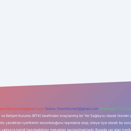
backlinkpaneli@gmail.com
Teams:
forumhizmeti@gmail.com
Whatsapp: 0262 60
i ve İletişim Kurumu (BTK) tarafından onaylanmış bir Yer Sağlayıcı olarak hizmet v
azdıkları içeriklerin sorumluluğunu taşımakta olup, siteye üye olarak bu sorumlul
e yalnızca kendi hazırladığımız makaleler paylaşılmaktadır. Burada yer alan içeri