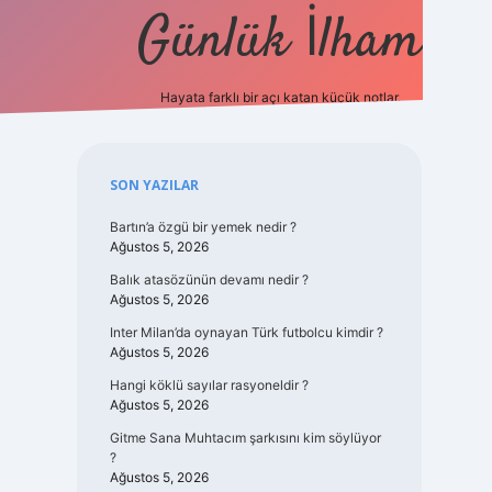
Günlük İlham
Hayata farklı bir açı katan küçük notlar.
ilbet güncel 
Sidebar
SON YAZILAR
Bartın’a özgü bir yemek nedir ?
Ağustos 5, 2026
Balık atasözünün devamı nedir ?
Ağustos 5, 2026
Inter Milan’da oynayan Türk futbolcu kimdir ?
Ağustos 5, 2026
Hangi köklü sayılar rasyoneldir ?
Ağustos 5, 2026
Gitme Sana Muhtacım şarkısını kim söylüyor
?
Ağustos 5, 2026