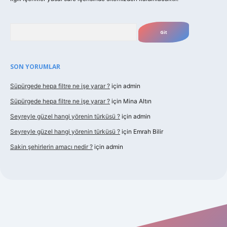
Arama
SON YORUMLAR
Süpürgede hepa filtre ne işe yarar ?
için
admin
Süpürgede hepa filtre ne işe yarar ?
için
Mina Altın
Seyreyle güzel hangi yörenin türküsü ?
için
admin
Seyreyle güzel hangi yörenin türküsü ?
için
Emrah Bilir
Sakin şehirlerin amacı nedir ?
için
admin
t güncel giriş