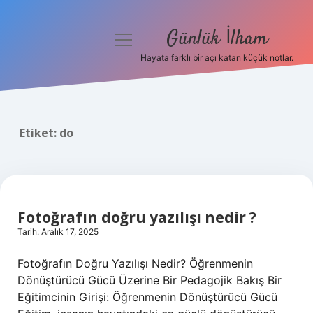
Günlük İlham
menüyü
aç
Hayata farklı bir açı katan küçük notlar.
Anasayfa
Gizlilik Politikası
Etiket:
do
Yasal Uyarı
Hakkımızda
Fotoğrafın doğru yazılışı nedir ?
Tarih: Aralık 17, 2025
Fotoğrafın Doğru Yazılışı Nedir? Öğrenmenin
Dönüştürücü Gücü Üzerine Bir Pedagojik Bakış Bir
Eğitimcinin Girişi: Öğrenmenin Dönüştürücü Gücü