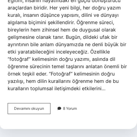
Eğitim, insanın hayatındaki en güçlü dönüştürücü
araçlardan biridir. Her yeni bilgi, her doğru yazım
kuralı, insanın düşünce yapısını, dilini ve dünyayı
algılama biçimini şekillendirir. Öğrenme süreci,
bireylerin hem zihinsel hem de duygusal olarak
gelişmesine olanak tanır. Bugün, dildeki ufak bir
ayrıntının bile anlam dünyamızda ne denli büyük bir
etki yaratabileceğini inceleyeceğiz. Özellikle
“fotoğraf” kelimesinin doğru yazımı, aslında dil
öğrenme sürecinin temel taşlarını anlatan önemli bir
örnek teşkil eder. “Fotoğraf” kelimesinin doğru
yazılışı, hem dilin kurallarını öğrenme hem de bu
kuralların toplumsal iletişimdeki etkilerini…
Fotoğrafın
Devamını okuyun
8 Yorum
doğru
yazılışı
nedir
?