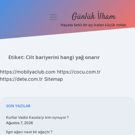
Günlük İlham
menüyü
aç
Hayata farklı bir açı katan küçük notlar.
Anasayfa
Gizlilik Politikası
Etiket:
Cilt bariyerini hangi yağ onarır
Yasal Uyarı
https://mobilyaclub.com
https://cocu.com.tr
Hakkımızda
https://dete.com.tr
Sitemap
Sidebar
SON YAZILAR
Kurtlar Vadisi Kaosta’yı kim oynuyor ?
Ağustos 7, 2026
Ilgın ağacı nasıl bir ağaçtır ?