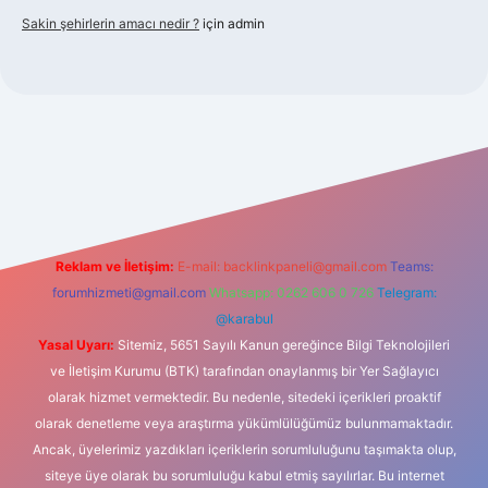
Sakin şehirlerin amacı nedir ?
için
admin
bet güncel giriş
Reklam ve İletişim:
E-mail:
backlinkpaneli@gmail.com
Teams:
forumhizmeti@gmail.com
Whatsapp: 0262 606 0 726
Telegram:
@karabul
Yasal Uyarı:
Sitemiz, 5651 Sayılı Kanun gereğince Bilgi Teknolojileri
ve İletişim Kurumu (BTK) tarafından onaylanmış bir Yer Sağlayıcı
olarak hizmet vermektedir. Bu nedenle, sitedeki içerikleri proaktif
olarak denetleme veya araştırma yükümlülüğümüz bulunmamaktadır.
Ancak, üyelerimiz yazdıkları içeriklerin sorumluluğunu taşımakta olup,
siteye üye olarak bu sorumluluğu kabul etmiş sayılırlar. Bu internet