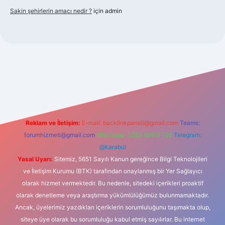
Sakin şehirlerin amacı nedir ?
için
admin
bet güncel giriş
Reklam ve İletişim:
E-mail:
backlinkpaneli@gmail.com
Teams:
forumhizmeti@gmail.com
Whatsapp: 0262 606 0 726
Telegram:
@karabul
Yasal Uyarı:
Sitemiz, 5651 Sayılı Kanun gereğince Bilgi Teknolojileri
ve İletişim Kurumu (BTK) tarafından onaylanmış bir Yer Sağlayıcı
olarak hizmet vermektedir. Bu nedenle, sitedeki içerikleri proaktif
olarak denetleme veya araştırma yükümlülüğümüz bulunmamaktadır.
Ancak, üyelerimiz yazdıkları içeriklerin sorumluluğunu taşımakta olup,
siteye üye olarak bu sorumluluğu kabul etmiş sayılırlar. Bu internet