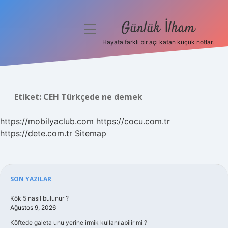
Günlük İlham
menüyü
aç
Hayata farklı bir açı katan küçük notlar.
Anasayfa
Gizlilik Politikası
Etiket:
CEH Türkçede ne demek
Yasal Uyarı
https://mobilyaclub.com
https://cocu.com.tr
Hakkımızda
https://dete.com.tr
Sitemap
Sidebar
SON YAZILAR
Kök 5 nasıl bulunur ?
Ağustos 9, 2026
Köftede galeta unu yerine irmik kullanılabilir mi ?