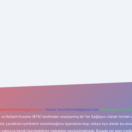
backlinkpaneli@gmail.com
Teams:
forumhizmeti@gmail.com
Whatsapp: 0262 60
i ve İletişim Kurumu (BTK) tarafından onaylanmış bir Yer Sağlayıcı olarak hizmet v
azdıkları içeriklerin sorumluluğunu taşımakta olup, siteye üye olarak bu sorumlul
e yalnızca kendi hazırladığımız makaleler paylaşılmaktadır. Burada yer alan içeri