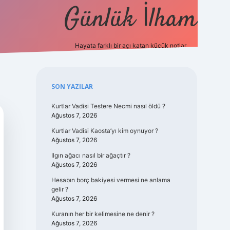
Günlük İlham
Hayata farklı bir açı katan küçük notlar.
ilbet güncel g
Sidebar
SON YAZILAR
Kurtlar Vadisi Testere Necmi nasıl öldü ?
Ağustos 7, 2026
Kurtlar Vadisi Kaosta’yı kim oynuyor ?
Ağustos 7, 2026
Ilgın ağacı nasıl bir ağaçtır ?
Ağustos 7, 2026
Hesabın borç bakiyesi vermesi ne anlama
gelir ?
Ağustos 7, 2026
Kuranın her bir kelimesine ne denir ?
Ağustos 7, 2026