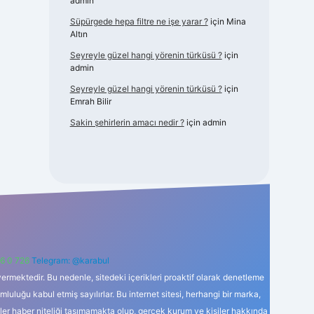
admin
Süpürgede hepa filtre ne işe yarar ?
için
Mina
Altın
Seyreyle güzel hangi yörenin türküsü ?
için
admin
Seyreyle güzel hangi yörenin türküsü ?
için
Emrah Bilir
Sakin şehirlerin amacı nedir ?
için
admin
6 0 726
Telegram: @karabul
ermektedir. Bu nedenle, sitedeki içerikleri proaktif olarak denetleme
uğu kabul etmiş sayılırlar. Bu internet sitesi, herhangi bir marka,
kler haber niteliği taşımamakta olup, gerçek kurum ve kişiler hakkında