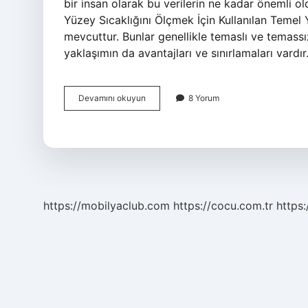
bir insan olarak bu verilerin ne kadar önemli ol
Yüzey Sıcaklığını Ölçmek İçin Kullanılan Temel
mevcuttur. Bunlar genellikle temaslı ve temassız
yaklaşımın da avantajları ve sınırlamaları vardır
Yüzey
Devamını okuyun
8 Yorum
sıcaklığı
nasıl
ölçülür
?
https://mobilyaclub.com
https://cocu.com.tr
https: