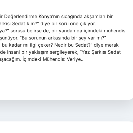
Bir Değerlendirme Konya’nın sıcağında akşamları bir
kısı Sedat kim?” diye bir soru öne çıkıyor.
?” sorusu belirse de, bir yandan da içimdeki mühendis
şünüyor. “Bu sorunun arkasında bir şey var mı?”
ı bu kadar mı ilgi çeker? Nedir bu Sedat?” diye merak
 de insani bir yaklaşım sergileyerek, “Yaz Şarkısı Sedat
lışacağım. İçimdeki Mühendis: Veriye…