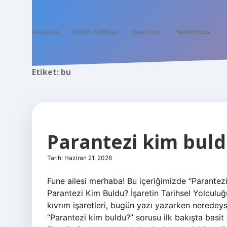
Anasayfa
Gizlilik Politikası
Yasal Uyarı
Hakkımızda
Etiket:
bu
Parantezi kim buld
Tarih: Haziran 21, 2026
Fune ailesi merhaba! Bu içeriğimizde “Parantez
Parantezi Kim Buldu? İşaretin Tarihsel Yolculu
kıvrım işaretleri, bugün yazı yazarken neredey
“Parantezi kim buldu?” sorusu ilk bakışta basit g