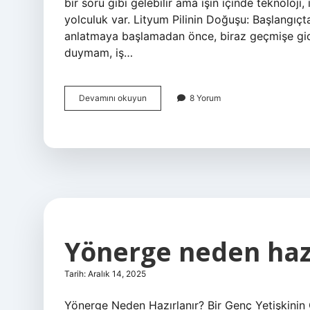
bir soru gibi gelebilir ama işin içinde teknoloji
yolculuk var. Lityum Pilinin Doğuşu: Başlangıçt
anlatmaya başlamadan önce, biraz geçmişe gid
duymam, iş…
Lityum
Devamını okuyun
8 Yorum
pilini
kim
icat
etti
?
Yönerge neden hazı
Tarih: Aralık 14, 2025
Yönerge Neden Hazırlanır? Bir Genç Yetişkinin G