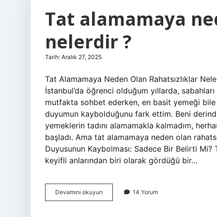
Tat alamamaya ned
nelerdir ?
Tarih: Aralık 27, 2025
Tat Alamamaya Neden Olan Rahatsızlıklar Nelerdir
İstanbul’da öğrenci olduğum yıllarda, sabahları
mutfakta sohbet ederken, en basit yemeği bile 
duyumun kaybolduğunu fark ettim. Beni derind
yemeklerin tadını alamamakla kalmadım, herhan
başladı. Ama tat alamamaya neden olan rahatsızl
Duyusunun Kaybolması: Sadece Bir Belirti Mi?
keyifli anlarından biri olarak gördüğü bir…
Tat
Devamını okuyun
14 Yorum
alamamaya
neden