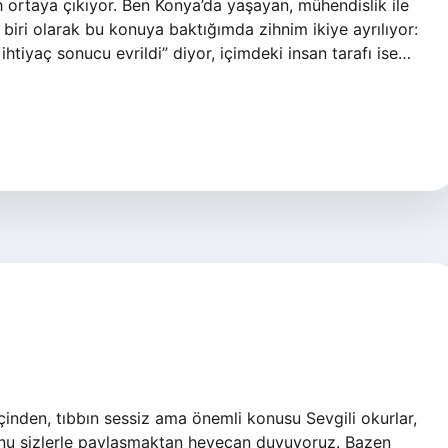
h ortaya çıkıyor. Ben Konya’da yaşayan, mühendislik ile
 biri olarak bu konuya baktığımda zihnim ikiye ayrılıyor:
tiyaç sonucu evrildi” diyor, içimdeki insan tarafı ise…
çinden, tıbbın sessiz ama önemli konusu Sevgili okurlar,
unu sizlerle paylaşmaktan heyecan duyuyoruz. Bazen