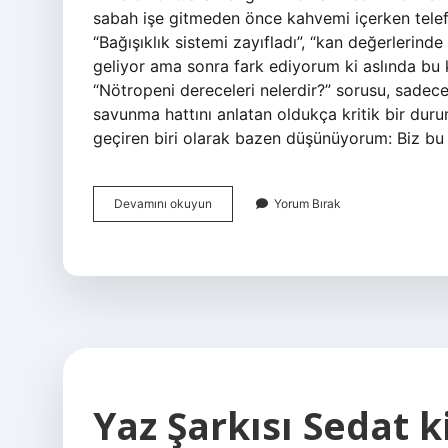
sabah işe gitmeden önce kahvemi içerken telef
“Bağışıklık sistemi zayıfladı”, “kan değerlerinde
geliyor ama sonra fark ediyorum ki aslında bu 
“Nötropeni dereceleri nelerdir?” sorusu, sadec
savunma hattını anlatan oldukça kritik bir duru
geçiren biri olarak bazen düşünüyorum: Biz bu
Ne
Devamını okuyun
Yorum Bırak
kan
nedir
?
Yaz Şarkısı Sedat k