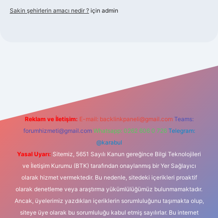
Sakin şehirlerin amacı nedir ?
için
admin
bet güncel giriş
Reklam ve İletişim:
E-mail:
backlinkpaneli@gmail.com
Teams:
forumhizmeti@gmail.com
Whatsapp: 0262 606 0 726
Telegram:
@karabul
Yasal Uyarı:
Sitemiz, 5651 Sayılı Kanun gereğince Bilgi Teknolojileri
ve İletişim Kurumu (BTK) tarafından onaylanmış bir Yer Sağlayıcı
olarak hizmet vermektedir. Bu nedenle, sitedeki içerikleri proaktif
olarak denetleme veya araştırma yükümlülüğümüz bulunmamaktadır.
Ancak, üyelerimiz yazdıkları içeriklerin sorumluluğunu taşımakta olup,
siteye üye olarak bu sorumluluğu kabul etmiş sayılırlar. Bu internet