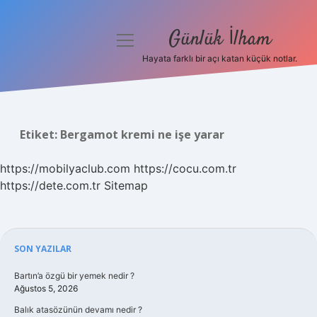
Günlük İlham
menüyü
aç
Hayata farklı bir açı katan küçük notlar.
Anasayfa
Gizlilik Politikası
Etiket:
Bergamot kremi ne işe yarar
Yasal Uyarı
https://mobilyaclub.com
https://cocu.com.tr
Hakkımızda
https://dete.com.tr
Sitemap
Sidebar
SON YAZILAR
Bartın’a özgü bir yemek nedir ?
Ağustos 5, 2026
Balık atasözünün devamı nedir ?