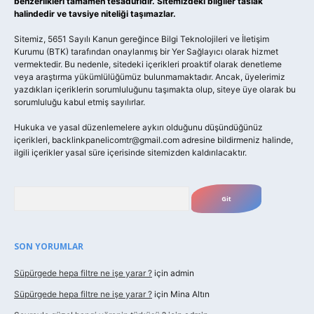
benzerlikleri tamamen tesadüfidir. Sitemizdeki bilgiler taslak
halindedir ve tavsiye niteliği taşımazlar.
Sitemiz, 5651 Sayılı Kanun gereğince Bilgi Teknolojileri ve İletişim
Kurumu (BTK) tarafından onaylanmış bir Yer Sağlayıcı olarak hizmet
vermektedir. Bu nedenle, sitedeki içerikleri proaktif olarak denetleme
veya araştırma yükümlülüğümüz bulunmamaktadır. Ancak, üyelerimiz
yazdıkları içeriklerin sorumluluğunu taşımakta olup, siteye üye olarak bu
sorumluluğu kabul etmiş sayılırlar.
Hukuka ve yasal düzenlemelere aykırı olduğunu düşündüğünüz
içerikleri,
backlinkpanelicomtr@gmail.com
adresine bildirmeniz halinde,
ilgili içerikler yasal süre içerisinde sitemizden kaldırılacaktır.
Arama
SON YORUMLAR
Süpürgede hepa filtre ne işe yarar ?
için
admin
Süpürgede hepa filtre ne işe yarar ?
için
Mina Altın