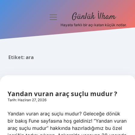
Günlük İlham
menüyü
aç
Hayata farklı bir açı katan küçük notlar.
Anasayfa
Gizlilik Politikası
Etiket:
ara
Yasal Uyarı
Hakkımızda
Yandan vuran araç suçlu mudur ?
Tarih: Haziran 27, 2026
Yandan vuran araç suçlu mudur? Geleceğe dönük
bir bakış Fune sayfasına hoş geldiniz! “Yandan vuran
araç suçlu mudur” hakkında hazırladığımız bu özel