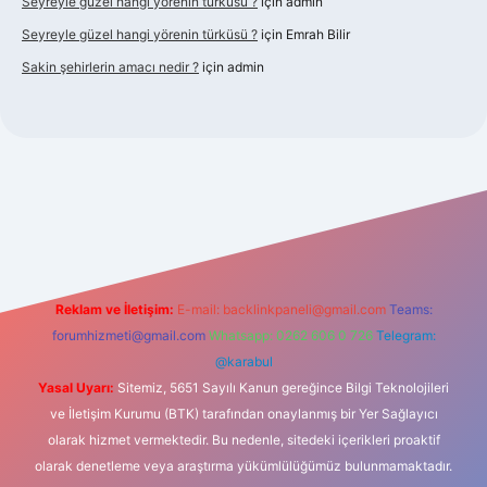
Seyreyle güzel hangi yörenin türküsü ?
için
admin
Seyreyle güzel hangi yörenin türküsü ?
için
Emrah Bilir
Sakin şehirlerin amacı nedir ?
için
admin
 güncel giriş
Reklam ve İletişim:
E-mail:
backlinkpaneli@gmail.com
Teams:
forumhizmeti@gmail.com
Whatsapp: 0262 606 0 726
Telegram:
@karabul
Yasal Uyarı:
Sitemiz, 5651 Sayılı Kanun gereğince Bilgi Teknolojileri
ve İletişim Kurumu (BTK) tarafından onaylanmış bir Yer Sağlayıcı
olarak hizmet vermektedir. Bu nedenle, sitedeki içerikleri proaktif
olarak denetleme veya araştırma yükümlülüğümüz bulunmamaktadır.