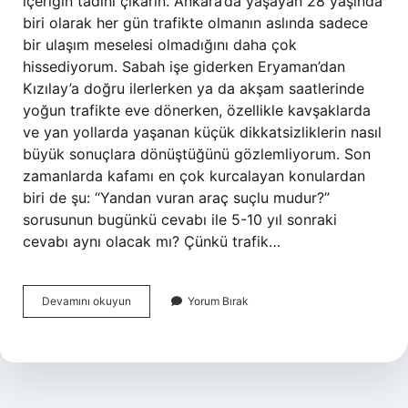
içeriğin tadını çıkarın. Ankara’da yaşayan 28 yaşında
biri olarak her gün trafikte olmanın aslında sadece
bir ulaşım meselesi olmadığını daha çok
hissediyorum. Sabah işe giderken Eryaman’dan
Kızılay’a doğru ilerlerken ya da akşam saatlerinde
yoğun trafikte eve dönerken, özellikle kavşaklarda
ve yan yollarda yaşanan küçük dikkatsizliklerin nasıl
büyük sonuçlara dönüştüğünü gözlemliyorum. Son
zamanlarda kafamı en çok kurcalayan konulardan
biri de şu: “Yandan vuran araç suçlu mudur?”
sorusunun bugünkü cevabı ile 5-10 yıl sonraki
cevabı aynı olacak mı? Çünkü trafik…
Yandan
Devamını okuyun
Yorum Bırak
vuran
araç
suçlu
mudur
?