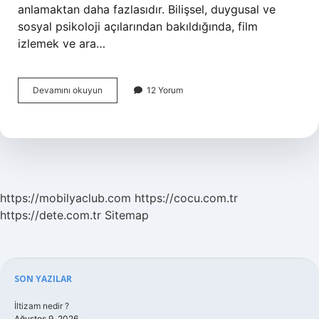
anlamaktan daha fazlasıdır. Bilişsel, duygusal ve
sosyal psikoloji açılarından bakıldığında, film
izlemek ve ara…
Sinemada
Devamını okuyun
12 Yorum
kaç
dakikada
ara
verilir
?
https://mobilyaclub.com
https://cocu.com.tr
https://dete.com.tr
Sitemap
Sidebar
SON YAZILAR
İltizam nedir ?
Ağustos 9, 2026