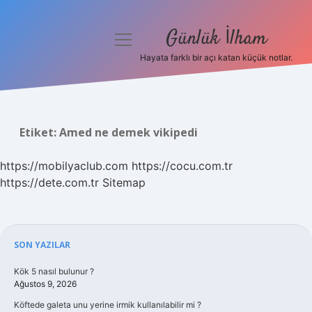
Günlük İlham
menüyü
aç
Hayata farklı bir açı katan küçük notlar.
Anasayfa
Gizlilik Politikası
Etiket:
Amed ne demek vikipedi
Yasal Uyarı
https://mobilyaclub.com
https://cocu.com.tr
Hakkımızda
https://dete.com.tr
Sitemap
Sidebar
SON YAZILAR
Kök 5 nasıl bulunur ?
Ağustos 9, 2026
Köftede galeta unu yerine irmik kullanılabilir mi ?