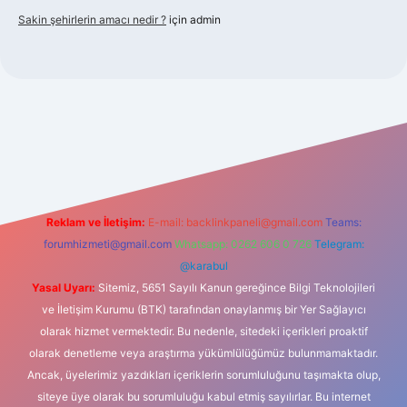
Sakin şehirlerin amacı nedir ?
için
admin
iriş
Reklam ve İletişim:
E-mail:
backlinkpaneli@gmail.com
Teams:
forumhizmeti@gmail.com
Whatsapp: 0262 606 0 726
Telegram:
@karabul
Yasal Uyarı:
Sitemiz, 5651 Sayılı Kanun gereğince Bilgi Teknolojileri
ve İletişim Kurumu (BTK) tarafından onaylanmış bir Yer Sağlayıcı
olarak hizmet vermektedir. Bu nedenle, sitedeki içerikleri proaktif
olarak denetleme veya araştırma yükümlülüğümüz bulunmamaktadır.
Ancak, üyelerimiz yazdıkları içeriklerin sorumluluğunu taşımakta olup,
siteye üye olarak bu sorumluluğu kabul etmiş sayılırlar. Bu internet