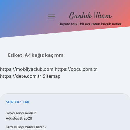
Günlük İlham
menüyü
aç
Hayata farklı bir açı katan küçük notlar.
Anasayfa
Gizlilik Politikası
Etiket:
A4 kağıt kaç mm
Yasal Uyarı
https://mobilyaclub.com
https://cocu.com.tr
Hakkımızda
https://dete.com.tr
Sitemap
Sidebar
SON YAZILAR
Sevgi rengi nedir ?
Ağustos 8, 2026
Kuzukulağı zararlı mıdır ?