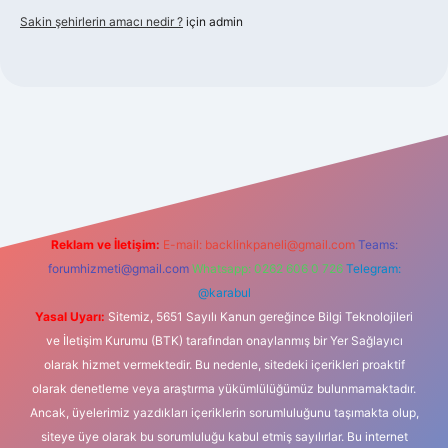
Sakin şehirlerin amacı nedir ?
için
admin
bet güncel giriş
Reklam ve İletişim:
E-mail:
backlinkpaneli@gmail.com
Teams:
forumhizmeti@gmail.com
Whatsapp: 0262 606 0 726
Telegram:
@karabul
Yasal Uyarı:
Sitemiz, 5651 Sayılı Kanun gereğince Bilgi Teknolojileri
ve İletişim Kurumu (BTK) tarafından onaylanmış bir Yer Sağlayıcı
olarak hizmet vermektedir. Bu nedenle, sitedeki içerikleri proaktif
olarak denetleme veya araştırma yükümlülüğümüz bulunmamaktadır.
Ancak, üyelerimiz yazdıkları içeriklerin sorumluluğunu taşımakta olup,
siteye üye olarak bu sorumluluğu kabul etmiş sayılırlar. Bu internet