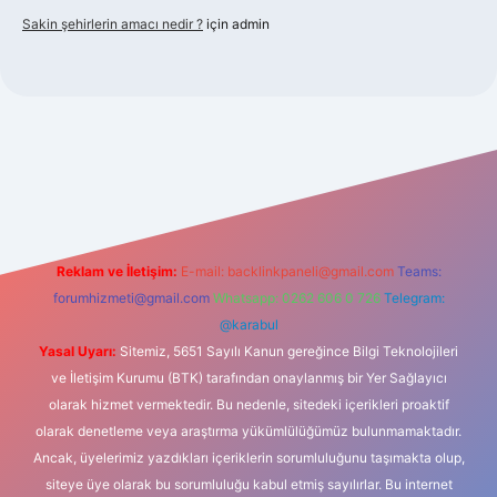
Sakin şehirlerin amacı nedir ?
için
admin
bet güncel giriş
Reklam ve İletişim:
E-mail:
backlinkpaneli@gmail.com
Teams:
forumhizmeti@gmail.com
Whatsapp: 0262 606 0 726
Telegram:
@karabul
Yasal Uyarı:
Sitemiz, 5651 Sayılı Kanun gereğince Bilgi Teknolojileri
ve İletişim Kurumu (BTK) tarafından onaylanmış bir Yer Sağlayıcı
olarak hizmet vermektedir. Bu nedenle, sitedeki içerikleri proaktif
olarak denetleme veya araştırma yükümlülüğümüz bulunmamaktadır.
Ancak, üyelerimiz yazdıkları içeriklerin sorumluluğunu taşımakta olup,
siteye üye olarak bu sorumluluğu kabul etmiş sayılırlar. Bu internet