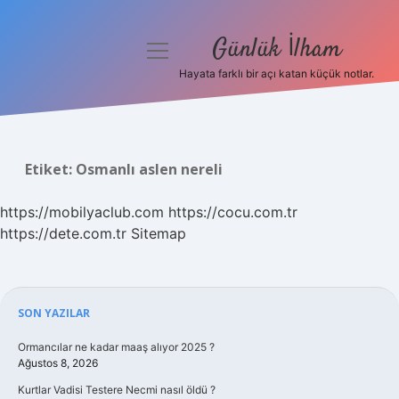
Günlük İlham
menüyü
aç
Hayata farklı bir açı katan küçük notlar.
Anasayfa
Gizlilik Politikası
Etiket:
Osmanlı aslen nereli
Yasal Uyarı
https://mobilyaclub.com
https://cocu.com.tr
Hakkımızda
https://dete.com.tr
Sitemap
Sidebar
SON YAZILAR
Ormancılar ne kadar maaş alıyor 2025 ?
Ağustos 8, 2026
Kurtlar Vadisi Testere Necmi nasıl öldü ?