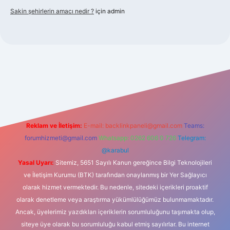
Sakin şehirlerin amacı nedir ?
için
admin
bet güncel giriş
Reklam ve İletişim:
E-mail:
backlinkpaneli@gmail.com
Teams:
forumhizmeti@gmail.com
Whatsapp: 0262 606 0 726
Telegram:
@karabul
Yasal Uyarı:
Sitemiz, 5651 Sayılı Kanun gereğince Bilgi Teknolojileri
ve İletişim Kurumu (BTK) tarafından onaylanmış bir Yer Sağlayıcı
olarak hizmet vermektedir. Bu nedenle, sitedeki içerikleri proaktif
olarak denetleme veya araştırma yükümlülüğümüz bulunmamaktadır.
Ancak, üyelerimiz yazdıkları içeriklerin sorumluluğunu taşımakta olup,
siteye üye olarak bu sorumluluğu kabul etmiş sayılırlar. Bu internet