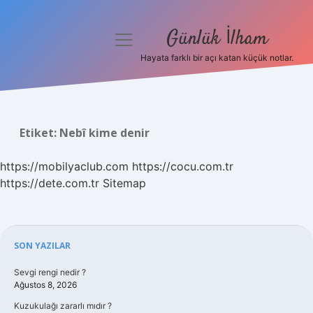
Günlük İlham
menüyü
aç
Hayata farklı bir açı katan küçük notlar.
Anasayfa
Gizlilik Politikası
Etiket:
Nebî kime denir
Yasal Uyarı
https://mobilyaclub.com
https://cocu.com.tr
Hakkımızda
https://dete.com.tr
Sitemap
Sidebar
SON YAZILAR
Sevgi rengi nedir ?
Ağustos 8, 2026
Kuzukulağı zararlı mıdır ?